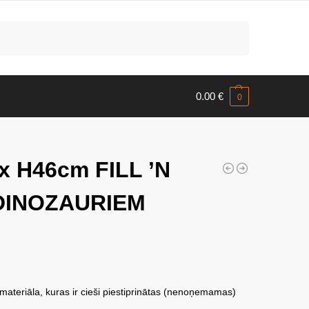
Meklēt
0.00
€
0
x H46cm FILL ’N
DINOZAURIEM
 materiāla, kuras ir cieši piestiprinātas (nenoņemamas)