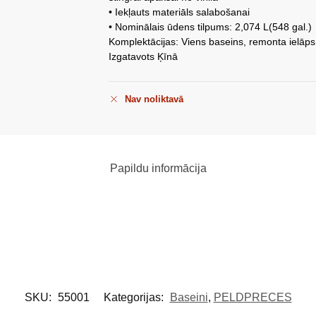
• Iekļauts materiāls salabošanai
• Nominālais ūdens tilpums: 2,074 L(548 gal.)
Komplektācijas: Viens baseins, remonta ielāp
Izgatavots Ķīnā
Nav noliktavā
Papildu informācija
SKU:
55001
Kategorijas:
Baseini
,
PELDPRECES