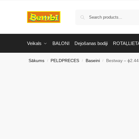
Veikals
BALONI
Dejošanas bodiji
ROTAĻLIET
Sākums
PELDPRECES
Baseini
Bestway – ϕ2.4
/
/
/