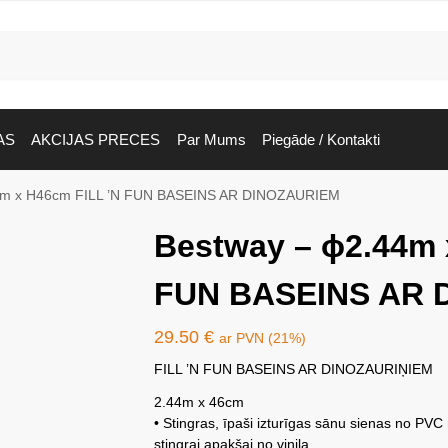
AS
AKCIJAS PRECES
Par Mums
Piegāde / Kontakti
4m x H46cm FILL ’N FUN BASEINS AR DINOZAURIEM
Bestway – ϕ2.44m 
FUN BASEINS AR 
29.50
€
ar PVN (21%)
FILL ’N FUN BASEINS AR DINOZAURIŅIEM
2.44m x 46cm
• Stingras, īpaši izturīgas sānu sienas no PVC
stingrai apakšai no vinila