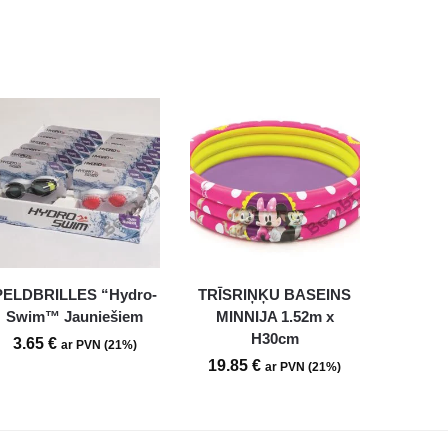
PELDBRILLES “Hydro-
TRĪSRIŅĶU BASEINS
Swim™ Jauniešiem
MINNIJA 1.52m x
H30cm
3.65
€
ar PVN (21%)
19.85
€
ar PVN (21%)