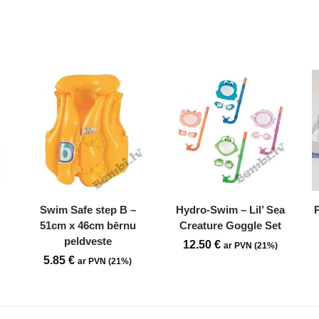
Swim Safe step B –
Hydro-Swim – Lil’ Sea
51cm x 46cm bērnu
Creature Goggle Set
peldveste
12.50
€
ar PVN (21%)
5.85
€
ar PVN (21%)