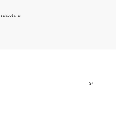
s salabošanai
3+