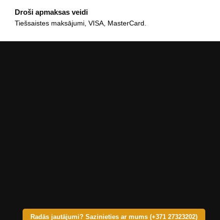
Droši apmaksas veidi
Tiešsaistes maksājumi, VISA, MasterCard.
Radās jautājumi? Sazinieties ar mums (+371 27323202)
© Copyright 2025 – KRASTS A SIA