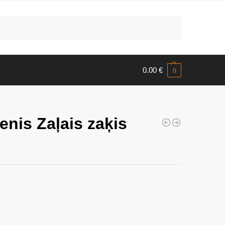
Meklēt
0.00
€
0
enis Zaļais zaķis