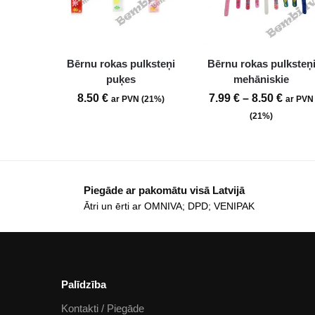
Bērnu rokas pulksteņi
Bērnu rokas pulksteņ
puķes
mehāniskie
8.50
€
7.99
€
–
8.50
€
ar PVN (21%)
ar PVN
(21%)
Piegāde ar pakomātu visā Latvijā
Ātri un ērti ar OMNIVA; DPD; VENIPAK
Palīdzība
Kontakti / Piegāde