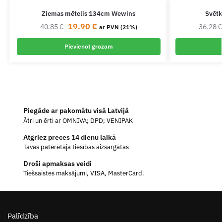
Ziemas mētelis 134cm Wewins
Svētk
19.90
€
40.85
€
36.28
ar PVN (21%)
Pievienot grozam
Piegāde ar pakomātu visā Latvijā
Ātri un ērti ar OMNIVA; DPD; VENIPAK
Atgriez preces 14 dienu laikā
Tavas patērētāja tiesības aizsargātas
Droši apmaksas veidi
Tiešsaistes maksājumi, VISA, MasterCard.
Palīdzība