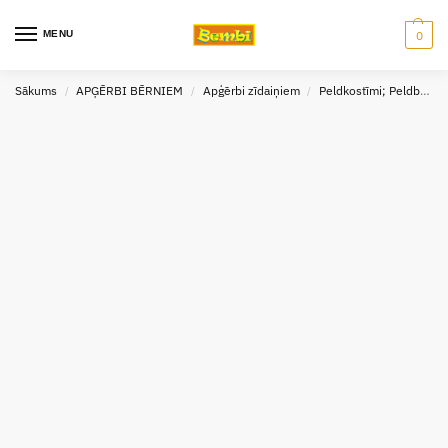
MENU
0
Sākums
APĢĒRBI BĒRNIEM
Apģērbi zīdaiņiem
Peldkostīmi; Peldbikses
/
/
/