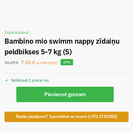
Izpārdošana!
Bambino mio swimm nappy zīdaiņu
peldbikses 5-7 kg (S)
7.50
€
10.29
€
-27%
ar PVN (21%)
Noliktavā 1 prece/-es
Pievienot grozam
Radās jautājumi? Sazinieties ar mums (+371 27323202)