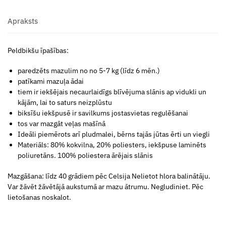
Apraksts
Peldbikšu īpašības:
paredzēts mazulim no no 5-7 kg (līdz 6 mēn.)
patīkami mazuļa ādai
tiem ir iekšējais necaurlaidīgs blīvējuma slānis ap vidukli un
kājām, lai to saturs neizplūstu
biksīšu iekšpusē ir savilkums jostasvietas regulēšanai
tos var mazgāt veļas mašīnā
Ideāli piemērots arī pludmalei, bērns tajās jūtas ērti un viegli
Materiāls: 80% kokvilna, 20% poliesters, iekšpuse laminēts
poliuretāns. 100% poliestera ārējais slānis
Mazgāšana: līdz 40 grādiem pēc Celsija Nelietot hlora balinātāju.
Var žāvēt žāvētājā aukstumā ar mazu ātrumu. Negludiniet. Pēc
lietošanas noskalot.