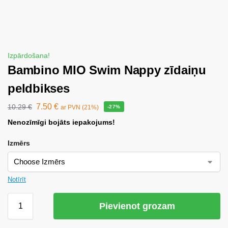
Izpārdošana!
Bambino MIO Swim Nappy zīdaiņu
peldbikses
7.50
€
10.29
€
ar PVN (21%)
-27%
Nenozīmīgi bojāts iepakojums!
Izmērs
Notīrīt
Pievienot grozam