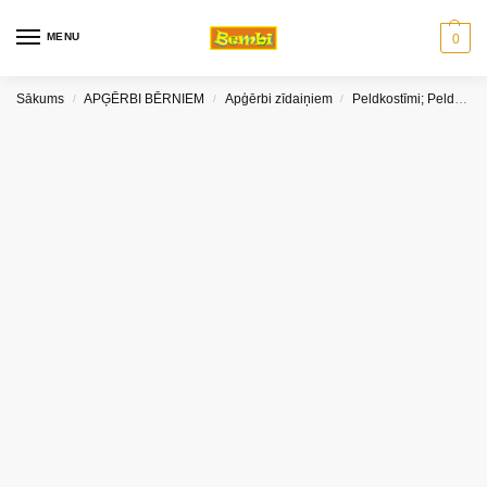
MENU
0
Sākums
APĢĒRBI BĒRNIEM
Apģērbi zīdaiņiem
Peldkostīmi; Peldbikses
/
/
/