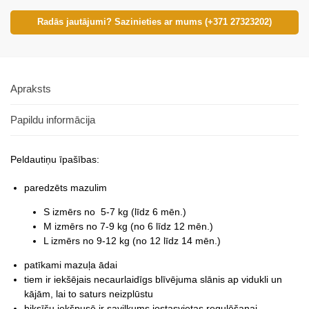
Radās jautājumi? Sazinieties ar mums (+371 27323202)
Apraksts
Papildu informācija
Peldautiņu īpašības:
paredzēts mazulim
S izmērs no 5-7 kg (līdz 6 mēn.)
M izmērs no 7-9 kg (no 6 līdz 12 mēn.)
L izmērs no 9-12 kg (no 12 līdz 14 mēn.)
patīkami mazuļa ādai
tiem ir iekšējais necaurlaidīgs blīvējuma slānis
ap vidukli un
kājām, lai to saturs neizplūstu
biksīšu iekšpusē ir savilkums jostasvietas regulēšanai