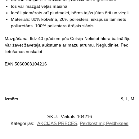
tos var mazgāt veļas mašīnā
Ideāli piemērots arī pludmalei, bērns tajās jūtas ērti un viegli
Materiāls: 80% kokvilna, 20% poliesters, iekšpuse laminēts
poliuretāns. 100% poliestera ārējais slānis
Mazgāšana: līdz 40 grādiem pēc Celsija Nelietot hlora balinātāju.
Var žāvēt žāvētājā aukstumā ar mazu ātrumu. Negludiniet. Pēc
lietošanas noskalot.
EAN 5060003104216
Izmērs
S, L, M
SKU:
Veikals-104216
Kategorijas:
AKCIJAS PRECES
,
Peldkostīmi; Peldbikses