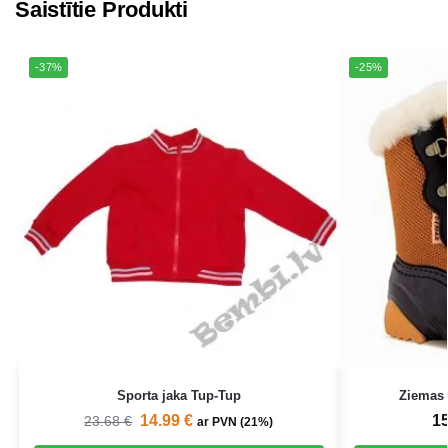
Saistītie Produkti
-37%
-25%
Sporta jaka Tup-Tup
Ziemas
14.99
€
1
23.68
€
ar PVN (21%)