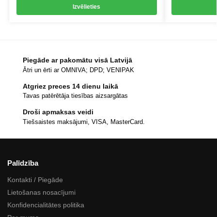
Izvēlieties
Piegāde ar pakomātu visā Latvijā
Ātri un ērti ar OMNIVA; DPD; VENIPAK
Atgriez preces 14 dienu laikā
Tavas patērētāja tiesības aizsargātas
Droši apmaksas veidi
Tiešsaistes maksājumi, VISA, MasterCard.
Palīdzība
Kontakti / Piegāde
Lietošanas nosacījumi
Konfidencialitātes politika