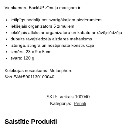
Vienkameru BackUP zīmuļu maciņam ir:
ietilpīgs nodalījums svarīgākajiem piederumiem
iekšējais organizators 5 zīmuļiem
iekšējais atloks ar organizatoru un kabatu ar rāvējslēdzēju
dubults rāvējslēdzēja aizdares mehānisms
izturīga, stingra un nostiprināta konstrukcija
izmērs: 23 x 9 x 5 cm
svars: 120 g
Kolekcijas nosaukums: Metasphere
Kod EAN:
5901130100040
SKU:
veikals 100040
Kategorija:
Penāļi
Saistītie Produkti