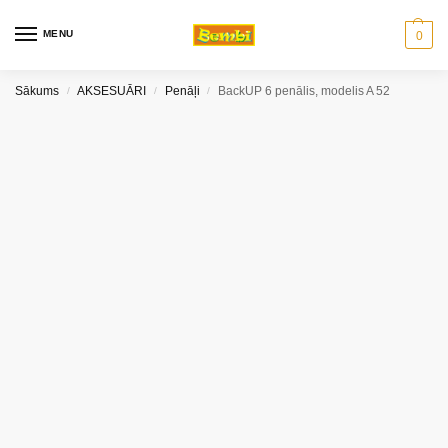
MENU
0
Sākums
AKSESUĀRI
Penāļi
BackUP 6 penālis, modelis A 52
/
/
/