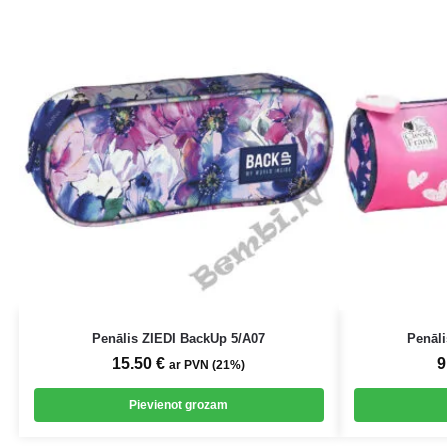
Penālis ZIEDI BackUp 5/A07
Penāl
15.50
€
9
ar PVN (21%)
Pievienot grozam