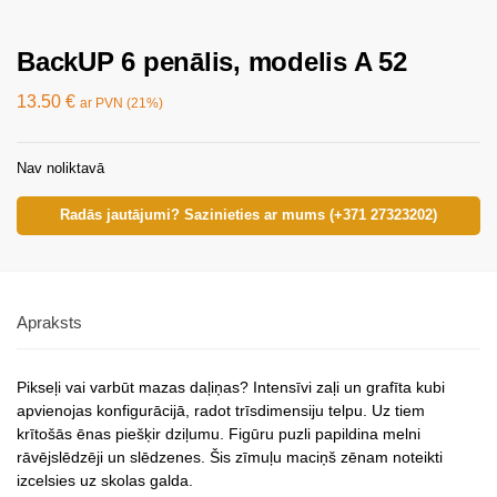
BackUP 6 penālis, modelis A 52
13.50
€
ar PVN (21%)
Nav noliktavā
Radās jautājumi? Sazinieties ar mums (+371 27323202)
Apraksts
Pikseļi vai varbūt mazas daļiņas? Intensīvi zaļi un grafīta kubi
apvienojas konfigurācijā, radot trīsdimensiju telpu. Uz tiem
krītošās ēnas piešķir dziļumu. Figūru puzli papildina melni
rāvējslēdzēji un slēdzenes. Šis zīmuļu maciņš zēnam noteikti
izcelsies uz skolas galda.