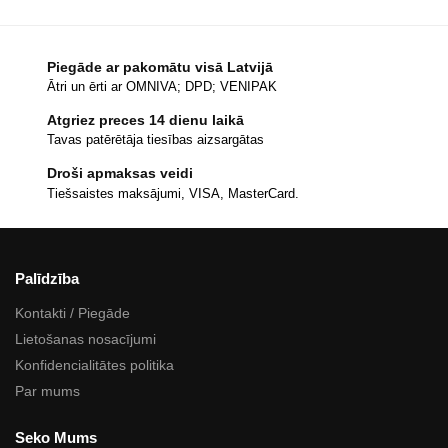
Piegāde ar pakomātu visā Latvijā
Ātri un ērti ar OMNIVA; DPD; VENIPAK
Atgriez preces 14 dienu laikā
Tavas patērētāja tiesības aizsargātas
Droši apmaksas veidi
Tiešsaistes maksājumi, VISA, MasterCard.
Palīdzība
Kontakti / Piegāde
Lietošanas nosacījumi
Konfidencialitātes politika
Par mums
Seko Mums