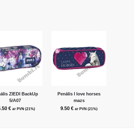
ālis ZIEDI BackUp
Penālis I love horses
5/A07
mazs
5.50
€
9.50
€
ar PVN (21%)
ar PVN (21%)