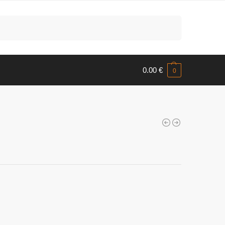
Meklēt
0.00
€
0