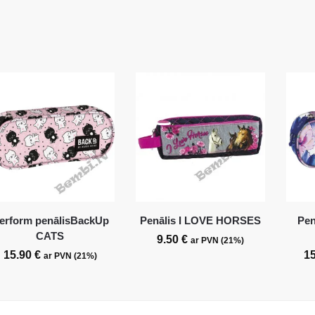
erform penālisBackUp
Penālis I LOVE HORSES
Pen
CATS
9.50
€
ar PVN (21%)
15.90
€
1
ar PVN (21%)