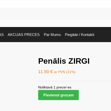
AS
AKCIJAS PRECES
Par Mums
Piegāde / Kontakti
Penālis ZIRGI
11.50
€
ar PVN (21%)
Noliktavā 1 prece/-es
Pievienot grozam