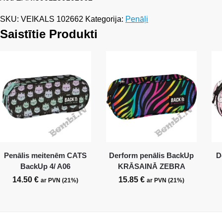
SKU:
VEIKALS 102662
Kategorija:
Penāļi
Saistītie Produkti
Penālis meitenēm CATS
Derform penālis BackUp
D
BackUp 4/ A06
KRĀSAINĀ ZEBRA
14.50
€
15.85
€
ar PVN (21%)
ar PVN (21%)