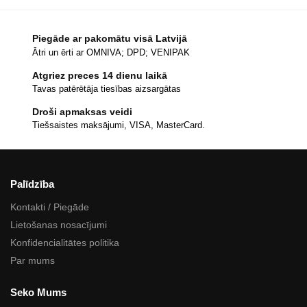
Piegāde ar pakomātu visā Latvijā
Ātri un ērti ar OMNIVA; DPD; VENIPAK
Atgriez preces 14 dienu laikā
Tavas patērētāja tiesības aizsargātas
Droši apmaksas veidi
Tiešsaistes maksājumi, VISA, MasterCard.
Palīdzība
Kontakti / Piegāde
Lietošanas nosacījumi
Konfidencialitātes politika
Par mums
Seko Mums