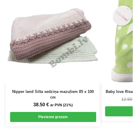
Nipper land Silta sedziņa mazuļiem 85 x 100
Baby love flīs
cm
12.5
38.50
€
ar PVN (21%)
Pievienot grozam