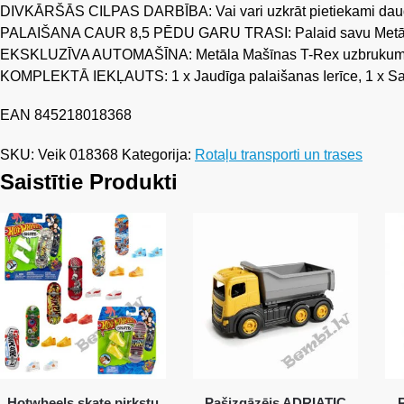
DIVKĀRŠĀS CILPAS DARBĪBA: Vai vari uzkrāt pietiekami daudz sp
PALAIŠANA CAUR 8,5 PĒDU GARU TRASI: Palaid savu Metāla Mašī
EKSKLUZĪVA AUTOMAŠĪNA: Metāla Mašīnas T-Rex uzbrukumam l
KOMPLEKTĀ IEKĻAUTS: 1 x Jaudīga palaišanas Ierīce, 1 x Sac
EAN 845218018368
SKU:
Veik 018368
Kategorija:
Rotaļu transporti un trases
Saistītie Produkti
Hotwheels skate pirkstu
Pašizgāzējs ADRIATIC