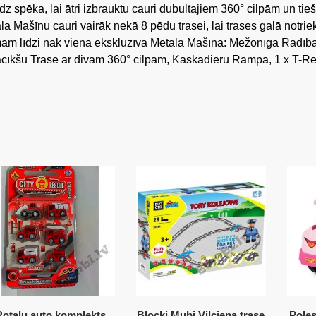
ēka, lai ātri izbrauktu cauri dubultajiem 360° cilpām un tieš
nu cauri vairāk nekā 8 pēdu trasei, lai trases galā notriek
īdzi nāk viena ekskluzīva Metāla Mašīna: Mežonīgā Radība
īkšu Trase ar divām 360° cilpām, Kaskadieru Rampa, 1 x T-R
Rotaļu auto komplekts
Blocki Mubi Vilciena trase
Pole