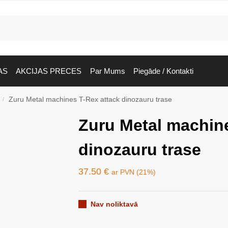
AS
AKCIJAS PRECES
Par Mums
Piegāde / Kontakti
Zuru Metal machines T-Rex attack dinozauru trase
/
Zuru Metal machine
dinozauru trase
37.50
€
ar PVN (21%)
Nav noliktavā