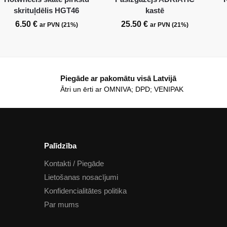
skrituļdēlis HGT46
kastē
6.50
€
25.50
€
ar PVN (21%)
ar PVN (21%)
Piegāde ar pakomātu visā Latvijā
Ātri un ērti ar OMNIVA; DPD; VENIPAK
Palīdzība
Kontakti / Piegāde
Lietošanas nosacījumi
Konfidencialitātes politika
Par mums