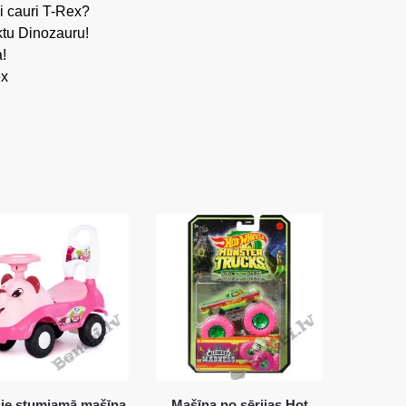
i cauri T-Rex?
tu Dinozauru!
!
ex
sie stumjamā mašīna
Mašīna no sērijas Hot