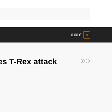
Meklēt
0.00
€
0
s T-Rex attack