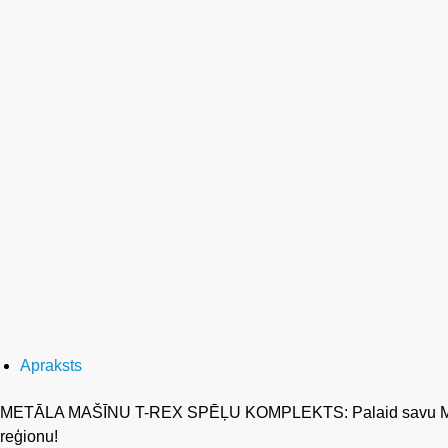
Apraksts
METĀLA MAŠĪNU T-REX SPĒĻU KOMPLEKTS: Palaid savu Mežonīgo 
reģionu!