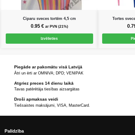
Ciparu sveces tortēm 4,5 cm
Tortes svec
0.95
€
0.7
ar PVN (21%)
Izvēlieties
Pi
Piegāde ar pakomātu visā Latvijā
Ātri un ērti ar OMNIVA; DPD; VENIPAK
Atgriez preces 14 dienu laikā
Tavas patērētāja tiesības aizsargātas
Droši apmaksas veidi
Tiešsaistes maksājumi, VISA, MasterCard.
Palīdzība