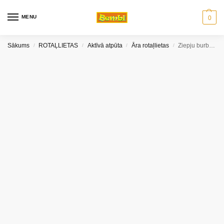
MENU
0
Sākums
ROTAĻLIETAS
Aktīvā atpūta
Āra rotaļlietas
Ziepju burbuļu šķidrums 500 ml
/
/
/
/