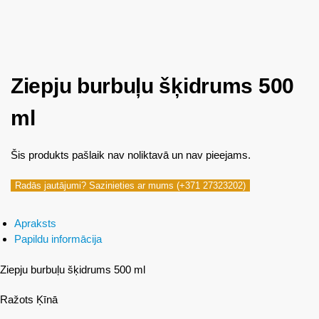
Ziepju burbuļu šķidrums 500
ml
Šis produkts pašlaik nav noliktavā un nav pieejams.
Radās jautājumi? Sazinieties ar mums (+371 27323202)
Apraksts
Papildu informācija
Ziepju burbuļu šķidrums 500 ml
Ražots Ķīnā