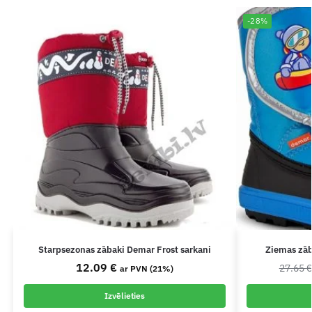
-28%
Starpsezonas zābaki Demar Frost sarkani
Ziemas zāb
12.09
€
27.65
ar PVN (21%)
Izvēlieties