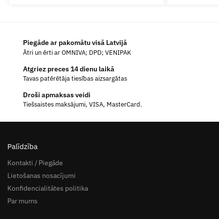
Piegāde ar pakomātu visā Latvijā
Ātri un ērti ar OMNIVA; DPD; VENIPAK
Atgriez preces 14 dienu laikā
Tavas patērētāja tiesības aizsargātas
Droši apmaksas veidi
Tiešsaistes maksājumi, VISA, MasterCard.
Palīdzība
Kontakti / Piegāde
Lietošanas nosacījumi
Konfidencialitātes politika
Par mums