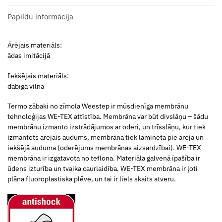
Papildu informācija
Ārējais materiāls:
ādas imitācijā
Iekšējais materiāls:
dabīgā vilna
Termo zābaki no zīmola Weestep ir mūsdienīga membrānu
tehnoloģijas WE-TEX attīstība. Membrāna var būt divslāņu – šādu
membrānu izmanto izstrādājumos ar oderi, un trīsslāņu, kur tiek
izmantots ārējais audums, membrāna tiek laminēta pie ārējā un
iekšējā auduma (oderējums membrānas aizsardzībai). WE-TEX
membrāna ir izgatavota no teflona. Materiāla galvenā īpašība ir
ūdens izturība un tvaika caurlaidība. WE-TEX membrāna ir ļoti
plāna fluoroplastiska plēve, un tai ir liels skaits atveru.