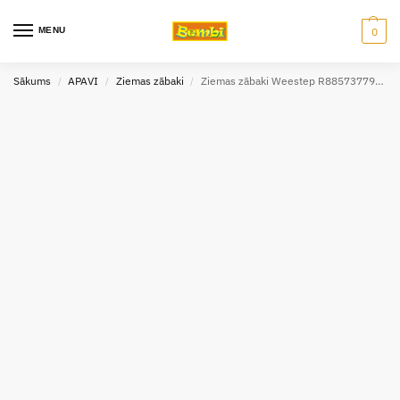
MENU
0
Sākums
APAVI
Ziemas zābaki
Ziemas zābaki Weestep R885737791 BK
/
/
/