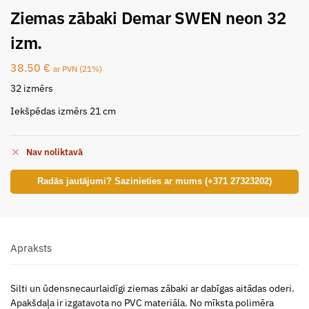
Ziemas zābaki Demar SWEN neon 32
izm.
38.50
€
ar PVN (21%)
32 izmērs
Iekšpēdas izmērs 21 cm
Nav noliktavā
Radās jautājumi? Sazinieties ar mums (+371 27323202)
Apraksts
Silti un ūdensnecaurlaidīgi ziemas zābaki ar dabīgas aitādas oderi.
Apakšdaļa ir izgatavota no PVC materiāla. No mīksta polimēra