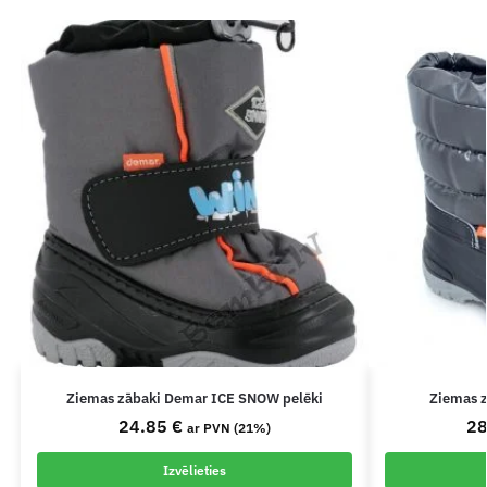
Ziemas zābaki Demar ICE SNOW pelēki
Ziemas 
24.85
€
2
ar PVN (21%)
Izvēlieties