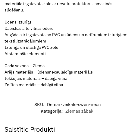
materiāla izgatavota zole ar rievotu protektoru samazinās
slīdēšanu.
Ūdens izturīgs
Dabiskās aitu vilnas odere
Augšdaļa ir izgatavota no PVC un ūdens un netīrumiem izturīgiem
tekstilizstrādājumiem
Izturīga un elastīga PVC zole
Atstarojošie elementi
Gada sezona – Ziema
Ārējs materiāls – ūdensnecaulaidīgs materiiāls
Iekšējais materiāls – dabīgā vilna
Zolītes materiāls – dabīgā vilna
SKU:
Demar-veikals-swen-neon
Kategorija:
Ziemas zābaki
Saistītie Produkti