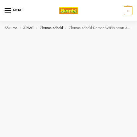
MENU
0
Sākums
APAVI
Ziemas zābaki
Ziemas zābaki Demar SWEN neon 32 izm.
/
/
/