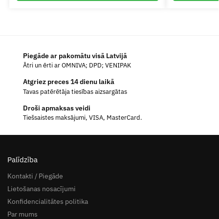
Piegāde ar pakomātu visā Latvijā
Ātri un ērti ar OMNIVA; DPD; VENIPAK
Atgriez preces 14 dienu laikā
Tavas patērētāja tiesības aizsargātas
Droši apmaksas veidi
Tiešsaistes maksājumi, VISA, MasterCard.
Palīdzība
Kontakti / Piegāde
Lietošanas nosacījumi
Konfidencialitātes politika
Par mums