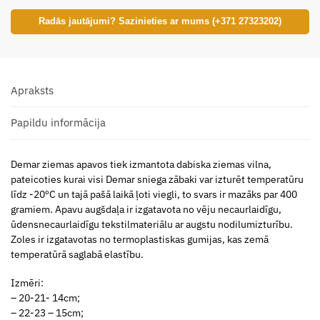
Radās jautājumi? Sazinieties ar mums (+371 27323202)
Apraksts
Papildu informācija
Demar ziemas apavos tiek izmantota dabiska ziemas vilna,
pateicoties kurai visi Demar sniega zābaki var izturēt temperatūru
līdz -20ºС un tajā pašā laikā ļoti viegli, to svars ir mazāks par 400
gramiem. Apavu augšdaļa ir izgatavota no vēju necaurlaidīgu,
ūdensnecaurlaidīgu tekstilmateriālu ar augstu nodilumizturību.
Zoles ir izgatavotas no termoplastiskas gumijas, kas zemā
temperatūrā saglabā elastību.
Izmēri:
– 20-21- 14cm;
– 22-23 – 15cm;