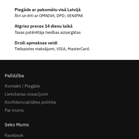
Piegāde ar pakomātu visā Latvijā
Ātri un ērti ar OMNIVA; DPD; VENIPAK
Atgriez preces 14 dienu laikā
Tavas patērētāja tiesības aizsargātas
Droši apmaksas veidi
Tiešsaistes maksājumi, VISA, MasterCard.
Palīdzība
Kontakti / Piegāde
Lietošanas nosacījumi
Konfidencialitātes politika
Par mums
Seko Mums
Facebook