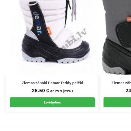
Ziemas zābaki Demar Teddy pelēki
Ziemas zā
25.50
€
2
ar PVN (21%)
Izvēlieties