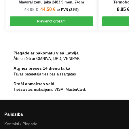
Mayoral zēnu jaka 2483 9 mēn, 74cm
Termofr
44.50
€
8.85
48.99
€
ar PVN (21%)
Pievienot grozam
Piegāde ar pakomātu visā Latvijā
Ātri un ērti ar OMNIVA; DPD; VENIPAK
Atgriez preces 14 dienu laikā
Tavas patērētāja tiesības aizsargātas
Droši apmaksas veidi
Tiešsaistes maksājumi, VISA, MasterCard.
Palīdzība
Kontakti / Piegāde