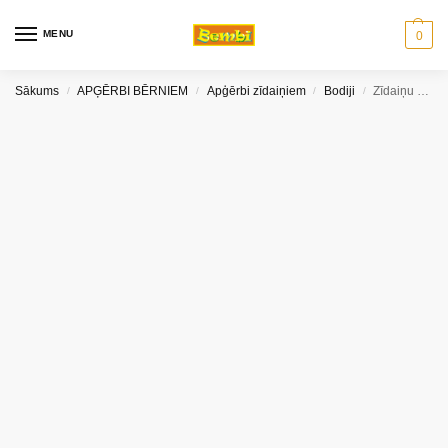
MENU
0
Sākums
APĢĒRBI BĒRNIEM
Apģērbi zīdaiņiem
Bodiji
Zīdaiņu bodijs balts
/
/
/
/