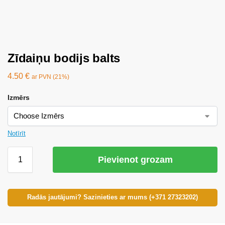
Zīdaiņu bodijs balts
4.50
€
ar PVN (21%)
Izmērs
Notīrīt
Pievienot grozam
Radās jautājumi? Sazinieties ar mums (+371 27323202)