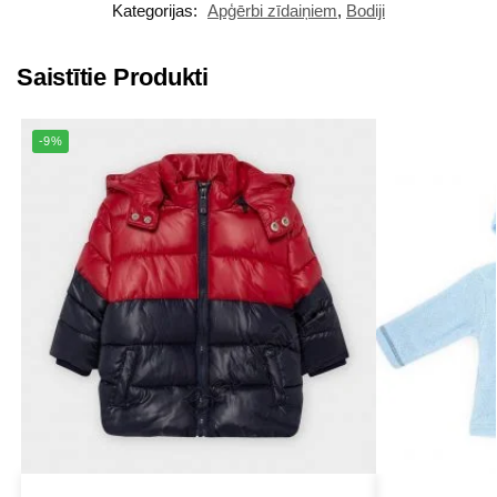
Kategorijas:
Apģērbi zīdaiņiem
,
Bodiji
Saistītie Produkti
-9%