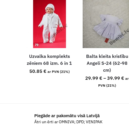
Uzvalka komplekts
Balta kleita kristību
zēniem 68 izm. 6 in 1
Angeli S-24 (62-98
cm)
50.85
€
ar PVN (21%)
29.99
€
–
39.99
€
ar
PVN (21%)
Piegāde ar pakomātu visā Latvijā
Ātri un ērti ar OMNIVA; DPD; VENIPAK