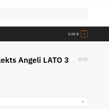
Meklēt
0.00
€
0
lekts Angeli LATO 3