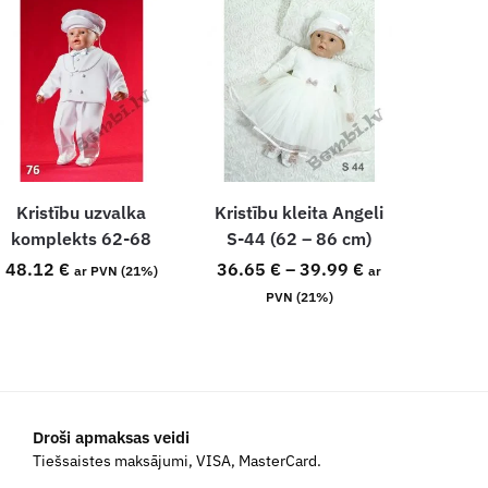
Kristību uzvalka
Kristību kleita Angeli
komplekts 62-68
S-44 (62 – 86 cm)
48.12
€
36.65
€
–
39.99
€
ar PVN (21%)
ar
PVN (21%)
Droši apmaksas veidi
Tiešsaistes maksājumi, VISA, MasterCard.