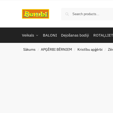
Veikals
BALONI
Dejošanas bodiji
ROTAĻLIE
Sākums
APĢĒRBI BĒRNIEM
Kristību apģērbi
Zē
/
/
/