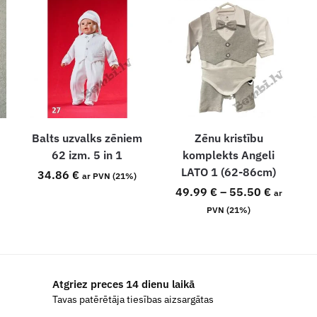
Balts uzvalks zēniem
Zēnu kristību
62 izm. 5 in 1
komplekts Angeli
LATO 1 (62-86cm)
34.86
€
ar PVN (21%)
49.99
€
–
55.50
€
ar
PVN (21%)
Atgriez preces 14 dienu laikā
Tavas patērētāja tiesības aizsargātas