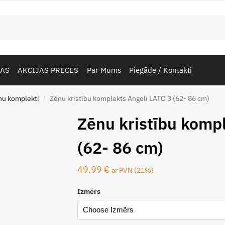
TAS
AKCIJAS PRECES
Par Mums
Piegāde / Kontakti
nu komplekti
Zēnu kristību komplekts Angeli LATO 3 (62- 86 cm)
/
Zēnu kristību komp
(62- 86 cm)
49.99
€
ar PVN (21%)
Izmērs