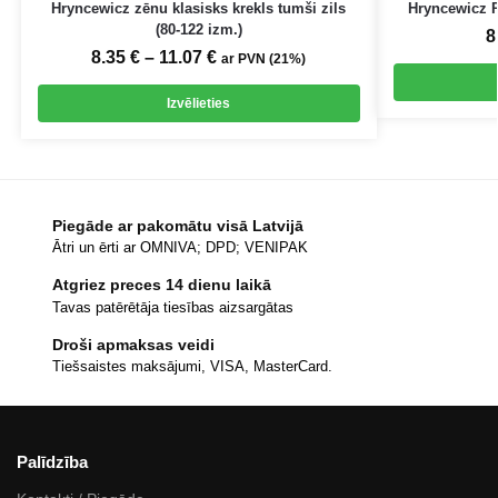
Hryncewicz zēnu klasisks krekls tumši zils
Hryncewicz R
(80-122 izm.)
8
8.35
€
–
11.07
€
ar PVN (21%)
Izvēlieties
Piegāde ar pakomātu visā Latvijā
Ātri un ērti ar OMNIVA; DPD; VENIPAK
Atgriez preces 14 dienu laikā
Tavas patērētāja tiesības aizsargātas
Droši apmaksas veidi
Tiešsaistes maksājumi, VISA, MasterCard.
Palīdzība