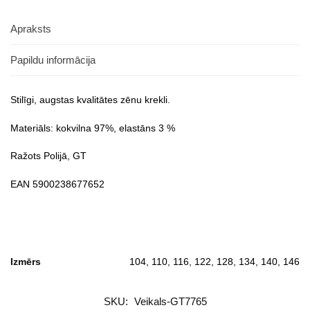
Apraksts
Papildu informācija
Stilīgi, augstas kvalitātes zēnu krekli.
Materiāls: kokvilna 97%, elastāns 3 %
Ražots Polijā, GT
EAN 5900238677652
Izmērs
104, 110, 116, 122, 128, 134, 140, 146
SKU:
Veikals-GT7765