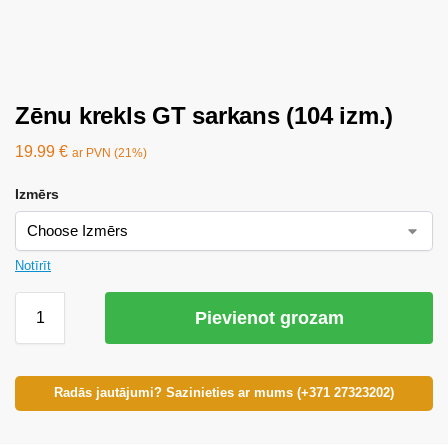
Zēnu krekls GT sarkans (104 izm.)
19.99
€
ar PVN (21%)
Izmērs
Notīrīt
Pievienot grozam
Radās jautājumi? Sazinieties ar mums (+371 27323202)