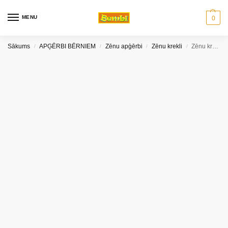
MENU
0
Sākums
APĢĒRBI BĒRNIEM
Zēnu apģērbi
Zēnu krekli
Zēnu krekls GT sarkans (104 izm.)
/
/
/
/