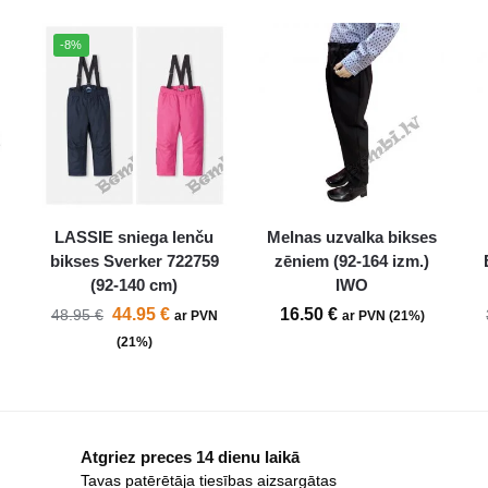
-8%
LASSIE sniega lenču
Melnas uzvalka bikses
bikses Sverker 722759
zēniem (92-164 izm.)
(92-140 cm)
IWO
44.95
€
16.50
€
48.95
€
ar PVN
ar PVN (21%)
(21%)
Atgriez preces 14 dienu laikā
Tavas patērētāja tiesības aizsargātas