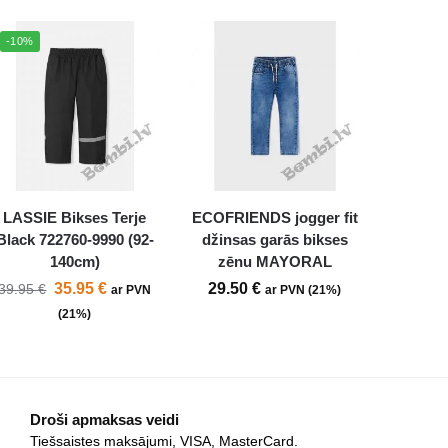
-10%
LASSIE Bikses Terje
ECOFRIENDS jogger fit
Black 722760-9990 (92-
džinsas garās bikses
140cm)
zēnu MAYORAL
35.95
€
29.50
€
39.95
€
ar PVN
ar PVN (21%)
(21%)
Droši apmaksas veidi
Tiešsaistes maksājumi, VISA, MasterCard.