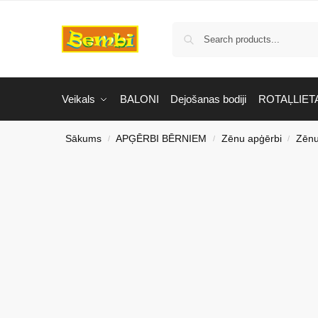
Veikals
BALONI
Dejošanas bodiji
ROTAĻLIET
Sākums
APĢĒRBI BĒRNIEM
Zēnu apģērbi
Zēnu
/
/
/