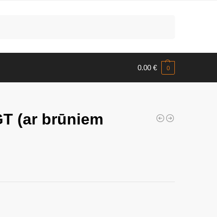
Meklēt
0.00
€
0
GT (ar brūniem