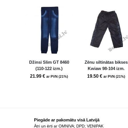
Džinsi Slim GT 8460
Zēnu siltinātas bikses
(110-122 izm.)
Kwiaw 98-104 izm.
21.99
€
19.50
€
ar PVN (21%)
ar PVN (21%)
Piegāde ar pakomātu visā Latvijā
Ātri un ērti ar OMNIVA; DPD; VENIPAK