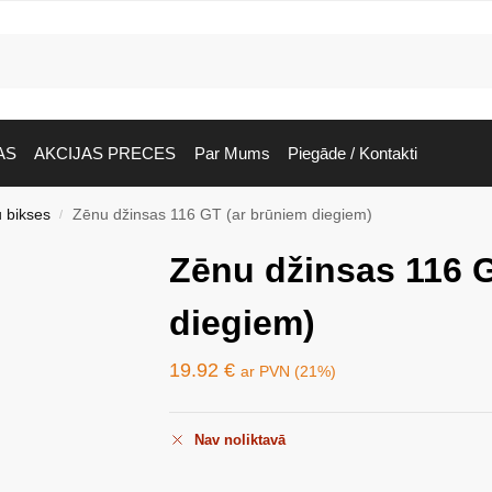
AS
AKCIJAS PRECES
Par Mums
Piegāde / Kontakti
 bikses
Zēnu džinsas 116 GT (ar brūniem diegiem)
/
Zēnu džinsas 116 
diegiem)
19.92
€
ar PVN (21%)
Nav noliktavā