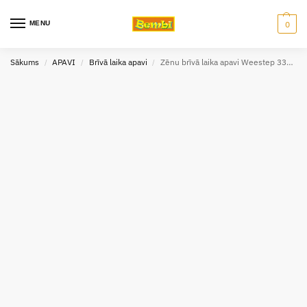
MENU
0
Sākums
APAVI
Brīvā laika apavi
Zēnu brīvā laika apavi Weestep 33335
/
/
/