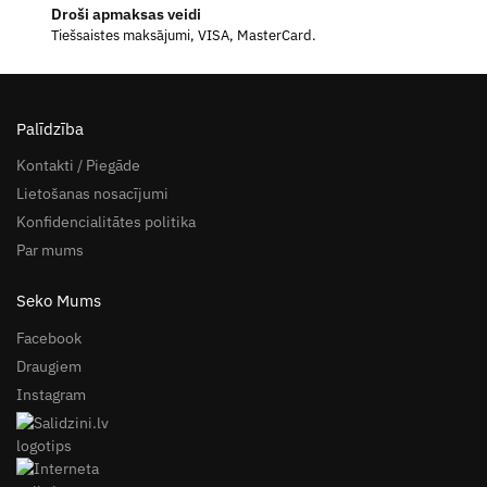
Droši apmaksas veidi
Tiešsaistes maksājumi, VISA, MasterCard.
Palīdzība
Kontakti / Piegāde
Lietošanas nosacījumi
Konfidencialitātes politika
Par mums
Seko Mums
Facebook
Draugiem
Instagram