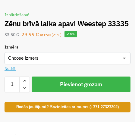
Izpārdošana!
Zēnu brīvā laika apavi Weestep 33335
29.99
€
33.50
€
-10%
ar PVN (21%)
Izmērs
Notīrīt
Pievienot grozam
Radās jautājumi? Sazinieties ar mums (+371 27323202)