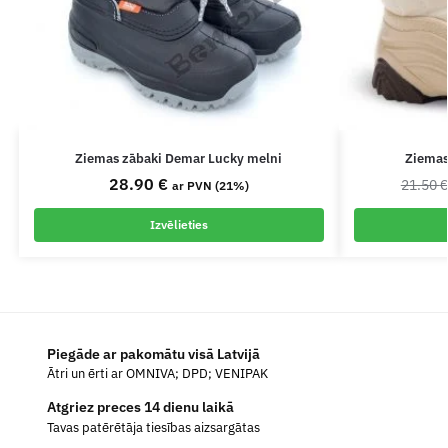
Ziemas zābaki Demar Lucky melni
Ziemas
28.90
€
21.50
ar PVN (21%)
Izvēlieties
Piegāde ar pakomātu visā Latvijā
Ātri un ērti ar OMNIVA; DPD; VENIPAK
Atgriez preces 14 dienu laikā
Tavas patērētāja tiesības aizsargātas