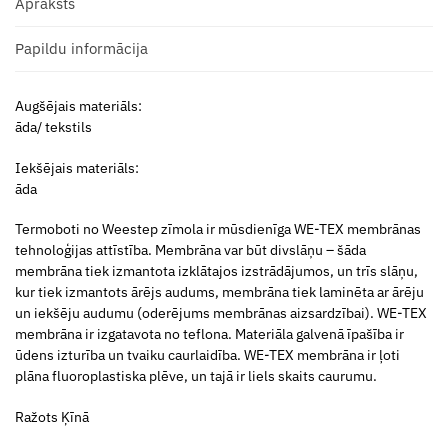
Apraksts
Papildu informācija
Augšējais materiāls:
āda/ tekstils
Iekšējais materiāls:
āda
Termoboti no Weestep zīmola ir mūsdienīga WE-TEX membrānas
tehnoloģijas attīstība. Membrāna var būt divslāņu – šāda
membrāna tiek izmantota izklātajos izstrādājumos, un trīs slāņu,
kur tiek izmantots ārējs audums, membrāna tiek laminēta ar ārēju
un iekšēju audumu (oderējums membrānas aizsardzībai). WE-TEX
membrāna ir izgatavota no teflona. Materiāla galvenā īpašība ir
ūdens izturība un tvaiku caurlaidība. WE-TEX membrāna ir ļoti
plāna fluoroplastiska plēve, un tajā ir liels skaits caurumu.
Ražots Ķīnā