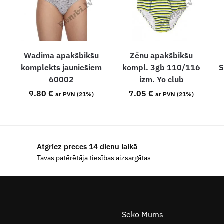
Wadima apakšbikšu
Zēnu apakšbikšu
komplekts jauniešiem
kompl. 3gb 110/116
S
60002
izm. Yo club
9.80
€
7.05
€
ar PVN (21%)
ar PVN (21%)
Atgriez preces 14 dienu laikā
Tavas patērētāja tiesības aizsargātas
Seko Mums