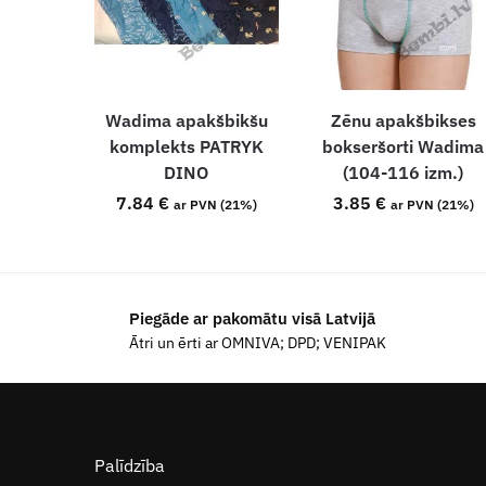
Wadima apakšbikšu
Zēnu apakšbikses
komplekts PATRYK
bokseršorti Wadima
DINO
(104-116 izm.)
7.84
€
3.85
€
ar PVN (21%)
ar PVN (21%)
Piegāde ar pakomātu visā Latvijā
Ātri un ērti ar OMNIVA; DPD; VENIPAK
Palīdzība