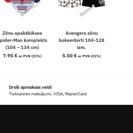
Zēnu apakšbikses
Avengers zēnu
pider-Man komplekts
bokseršorti 104-128
(104 – 134 cm)
izm.
7.95
€
5.50
€
ar PVN (21%)
ar PVN (21%)
Droši apmaksas veidi
Tiešsaistes maksājumi, VISA, MasterCard.