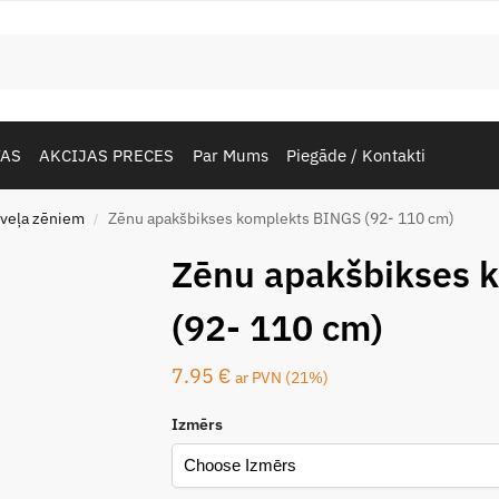
TAS
AKCIJAS PRECES
Par Mums
Piegāde / Kontakti
veļa zēniem
Zēnu apakšbikses komplekts BINGS (92- 110 cm)
/
Zēnu apakšbikses 
(92- 110 cm)
7.95
€
ar PVN (21%)
Izmērs