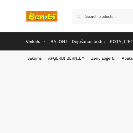
Veikals
BALONI
Dejošanas bodiji
ROTAĻLIE
Sākums
APĢĒRBI BĒRNIEM
Zēnu apģērbi
Apakš
/
/
/