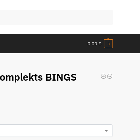
Meklēt
0.00
€
0
komplekts BINGS