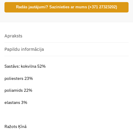
Radās jautājumi? Sazinieties ar mums (+371 27323202)
Apraksts
Papildu informācija
Sastāvs: kokvilna 52%
poliesters 23%
poliamids 22%
elastans 3%
Ražots Ķīnā