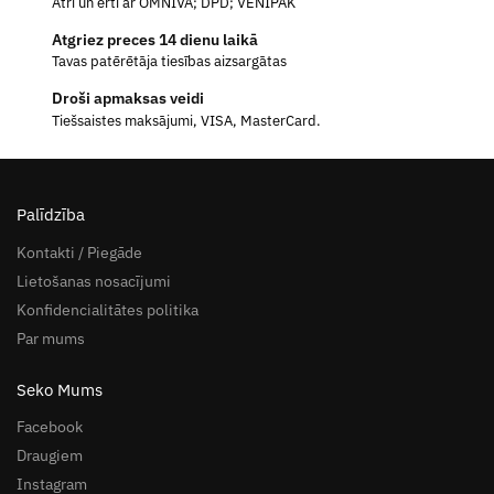
Ātri un ērti ar OMNIVA; DPD; VENIPAK
Atgriez preces 14 dienu laikā
Tavas patērētāja tiesības aizsargātas
Droši apmaksas veidi
Tiešsaistes maksājumi, VISA, MasterCard.
Palīdzība
Kontakti / Piegāde
Lietošanas nosacījumi
Konfidencialitātes politika
Par mums
Seko Mums
Facebook
Draugiem
Instagram