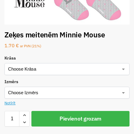
Zeķes meitenēm Minnie Mouse
1.70
€
ar PVN (21%)
Krāsa
Izmērs
Notīrīt
Pievienot grozam