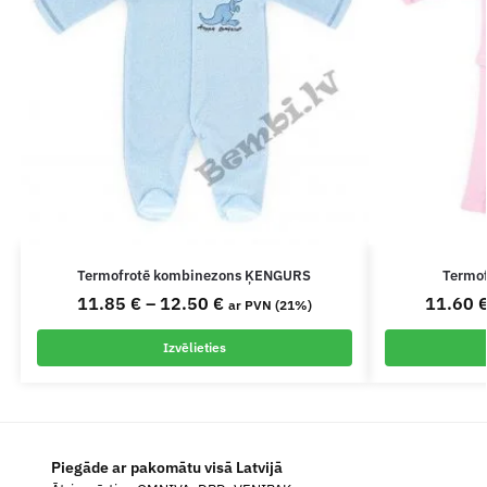
Termofrotē kombinezons ĶENGURS
Termof
11.85
€
–
12.50
€
11.60
ar PVN (21%)
Izvēlieties
Piegāde ar pakomātu visā Latvijā