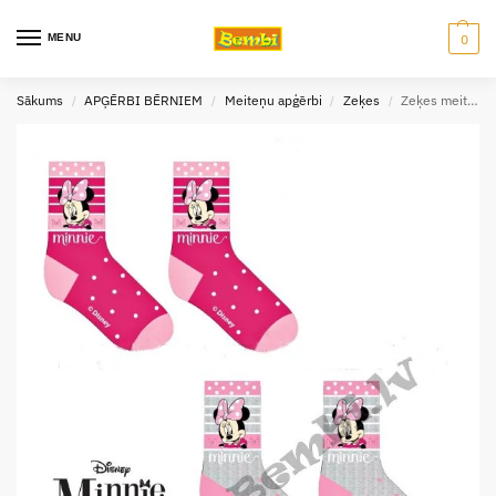
MENU
0
Sākums
APĢĒRBI BĒRNIEM
Meiteņu apģērbi
Zeķes
Zeķes meitenēm Minnie Mouse
/
/
/
/