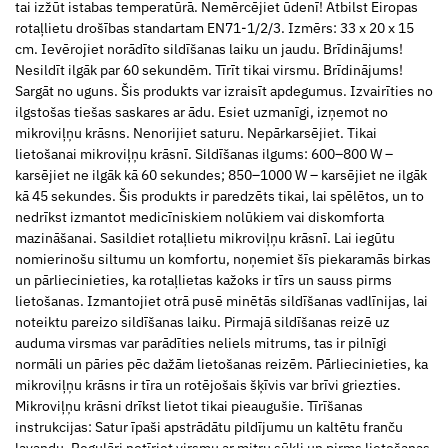
tai izžūt istabas temperatūrā. Nemērcējiet ūdenī! Atbilst Eiropas
rotaļlietu drošības standartam EN71-1/2/3. Izmērs: 33 x 20 x 15
cm. Ievērojiet norādīto sildīšanas laiku un jaudu. Brīdinājums!
Nesildīt ilgāk par 60 sekundēm. Tīrīt tikai virsmu. Brīdinājums!
Sargāt no uguns. Šis produkts var izraisīt apdegumus. Izvairīties no
ilgstošas tiešas saskares ar ādu. Esiet uzmanīgi, izņemot no
mikroviļņu krāsns. Nenorijiet saturu. Nepārkarsējiet. Tikai
lietošanai mikroviļņu krāsnī. Sildīšanas ilgums: 600–800 W –
karsējiet ne ilgāk kā 60 sekundes; 850–1000 W – karsējiet ne ilgāk
kā 45 sekundes. Šis produkts ir paredzēts tikai, lai spēlētos, un to
nedrīkst izmantot medicīniskiem nolūkiem vai diskomforta
mazināšanai. Sasildiet rotaļlietu mikroviļņu krāsnī. Lai iegūtu
nomierinošu siltumu un komfortu, noņemiet šīs piekaramās birkas
un pārliecinieties, ka rotaļlietas kažoks ir tīrs un sauss pirms
lietošanas. Izmantojiet otrā pusē minētās sildīšanas vadlīnijas, lai
noteiktu pareizo sildīšanas laiku. Pirmajā sildīšanas reizē uz
auduma virsmas var parādīties neliels mitrums, tas ir pilnīgi
normāli un pāries pēc dažām lietošanas reizēm. Pārliecinieties, ka
mikroviļņu krāsns ir tīra un rotējošais šķīvis var brīvi griezties.
Mikroviļņu krāsni drīkst lietot tikai pieaugušie. Tīrīšanas
instrukcijas: Satur īpaši apstrādātu pildījumu un kaltētu franču
lavandu. Regulāri notīriet virsmu ar mitru sūkli un pirms lietošanas