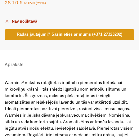
28.10
€
ar PVN (21%)
Nav noliktavā
Radās jautājumi? Sazinieties ar mums (+371 27323202)
Apraksts
Warmies® mīkstās rotaļlietas ir pilnībā piemērotas lietošanai
mikroviļņu krāsnī – tās sniedz ilgstošu nomierinošu siltumu un
komfortu. Šīs greznās, mīkstās plīša rotaļlietas ir viegli
aromatizētas ar relaksējošu lavandu un tās var atkārtoti uzsildīt.
Ideāli piemērotas pozitīvai pieredzei, rosinot visas mūsu maņas.
Warmies ir lieliska dāvana jebkura vecuma cilvēkiem. Nomierina,
silda un rada komforta sajūtu. Aromatizētas ar franču lavandu. Lai
iegūtu atvēsinošu efektu, ievietojiet saldētavā. Piemērotas visiem
vecumiem. Regulāri tīriet virsmu ar nedaudz mitru drānu, ļaujiet