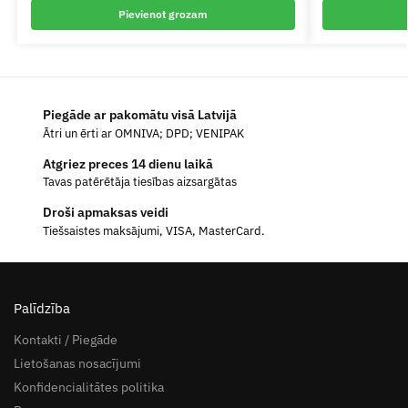
Pievienot grozam
Piegāde ar pakomātu visā Latvijā
Ātri un ērti ar OMNIVA; DPD; VENIPAK
Atgriez preces 14 dienu laikā
Tavas patērētāja tiesības aizsargātas
Droši apmaksas veidi
Tiešsaistes maksājumi, VISA, MasterCard.
Palīdzība
Kontakti / Piegāde
Lietošanas nosacījumi
Konfidencialitātes politika