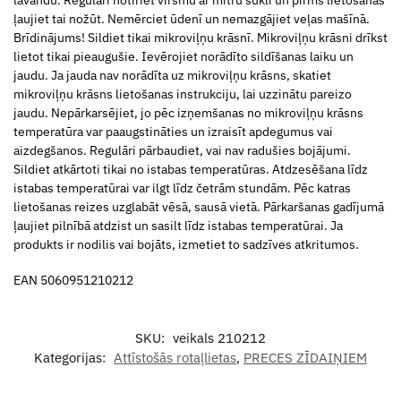
ļaujiet tai nožūt. Nemērciet ūdenī un nemazgājiet veļas mašīnā.
Brīdinājums! Sildiet tikai mikroviļņu krāsnī. Mikroviļņu krāsni drīkst
lietot tikai pieaugušie. Ievērojiet norādīto sildīšanas laiku un
jaudu. Ja jauda nav norādīta uz mikroviļņu krāsns, skatiet
mikroviļņu krāsns lietošanas instrukciju, lai uzzinātu pareizo
jaudu. Nepārkarsējiet, jo pēc izņemšanas no mikroviļņu krāsns
temperatūra var paaugstināties un izraisīt apdegumus vai
aizdegšanos. Regulāri pārbaudiet, vai nav radušies bojājumi.
Sildiet atkārtoti tikai no istabas temperatūras. Atdzesēšana līdz
istabas temperatūrai var ilgt līdz četrām stundām. Pēc katras
lietošanas reizes uzglabāt vēsā, sausā vietā. Pārkaršanas gadījumā
ļaujiet pilnībā atdzist un sasilt līdz istabas temperatūrai. Ja
produkts ir nodilis vai bojāts, izmetiet to sadzīves atkritumos.
EAN 5060951210212
SKU:
veikals 210212
Kategorijas:
Attīstošās rotaļlietas
,
PRECES ZĪDAIŅIEM