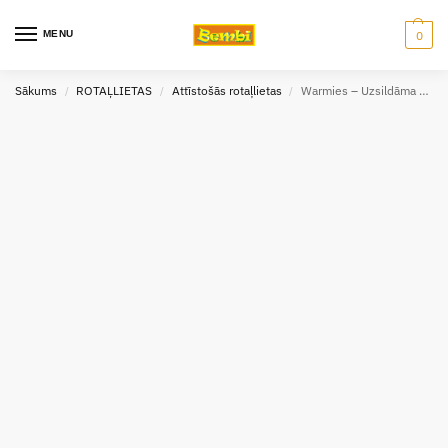
MENU
0
Sākums
ROTAĻLIETAS
Attīstošās rotaļlietas
Warmies – Uzsildāma rotaļlieta – Brūnais sprogainais lācis
/
/
/