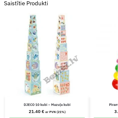
Saistītie Produkti
DJECO 10 kubi – Mazuļa kubi
Pira
21.40
€
3
ar PVN (21%)