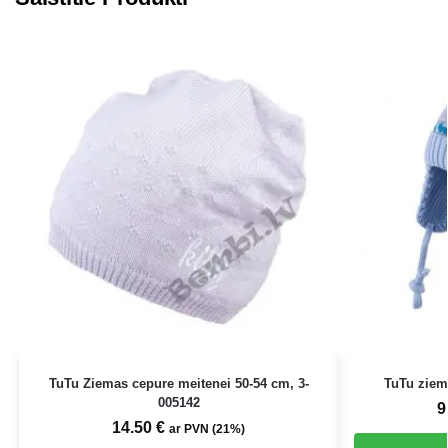
TuTu Ziemas cepure meitenei 50-54 cm, 3-
TuTu ziem
005142
9
14.50
€
ar PVN (21%)