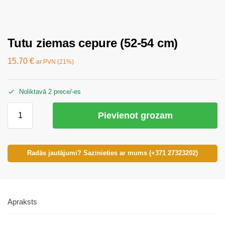
Tutu ziemas cepure (52-54 cm)
15.70
€
ar PVN (21%)
Noliktavā 2 prece/-es
Pievienot grozam
Radās jautājumi? Sazinieties ar mums (+371 27323202)
Apraksts