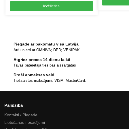
Izvēlieties
Piegāde ar pakomātu visā Latvijā
Ātri un ērti ar OMNIVA; DPD; VENIPAK
Atgriez preces 14 dienu laikā
Tavas patērētāja tiesības aizsargātas
Droši apmaksas veidi
Tiešsaistes maksājumi, VISA, MasterCard.
Palīdzība
Kontakti / Piegāde
Lietošanas nosacījumi