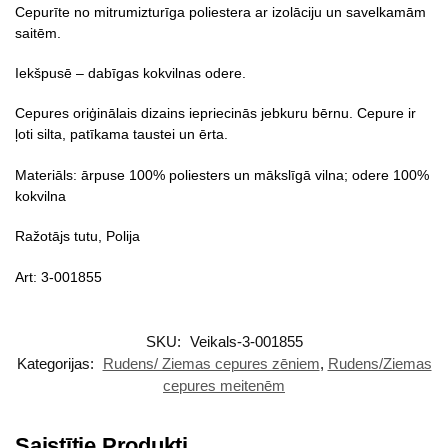
Cepurīte no mitrumizturīga poliestera ar izolāciju un savelkamām
saitēm.
Iekšpusē – dabīgas kokvilnas odere.
Cepures oriģinālais dizains iepriecinās jebkuru bērnu. Cepure ir
ļoti silta, patīkama taustei un ērta.
Materiāls: ārpuse 100% poliesters un mākslīgā vilna; odere 100%
kokvilna
Ražotājs tutu, Polija
Art: 3-001855
SKU:
Veikals-3-001855
Kategorijas:
Rudens/ Ziemas cepures zēniem
,
Rudens/Ziemas
cepures meitenēm
Saistītie Produkti