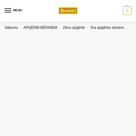
MENU
0
Sākums
APĢĒRBI BĒRNIEM
Zēnu apģērbi
Āra apģērbs zēniem
Cep
/
/
/