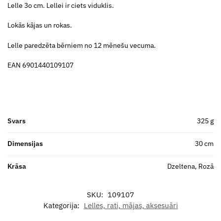
Lelle 3o cm. Lellei ir ciets viduklis.
Lokās kājas un rokas.
Lelle paredzēta bērniem no 12 mēnešu vecuma.
EAN 6901440109107
Svars
325 g
Dimensijas
30 cm
Krāsa
Dzeltena, Rozā
SKU:
109107
Kategorija:
Lelles, rati, mājas, aksesuāri