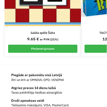
Galda spēle Šahs
TACTI
9.65
€
1
ar PVN (21%)
Pievienot grozam
Piegāde ar pakomātu visā Latvijā
Ātri un ērti ar OMNIVA; DPD; VENIPAK
Atgriez preces 14 dienu laikā
Tavas patērētāja tiesības aizsargātas
Droši apmaksas veidi
Tiešsaistes maksājumi, VISA, MasterCard.