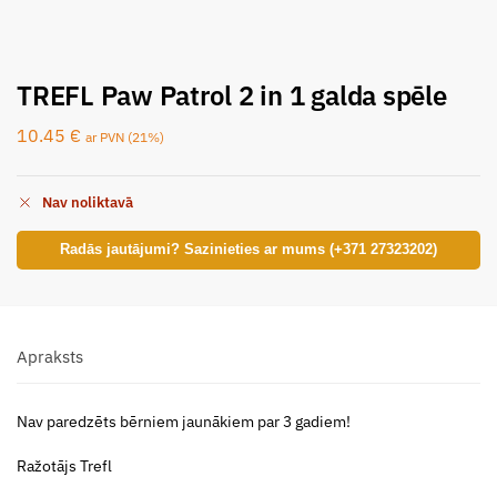
TREFL Paw Patrol 2 in 1 galda spēle
10.45
€
ar PVN (21%)
Nav noliktavā
Radās jautājumi? Sazinieties ar mums (+371 27323202)
Apraksts
Nav paredzēts bērniem jaunākiem par 3 gadiem!
Ražotājs Trefl