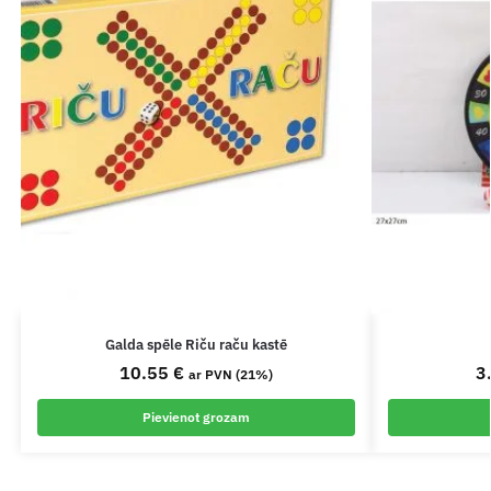
Galda spēle Riču raču kastē
10.55
€
3
ar PVN (21%)
Pievienot grozam