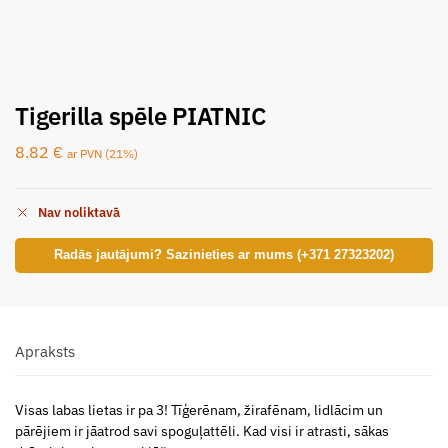
Tigerilla spēle PIATNIC
8.82
€
ar PVN (21%)
Nav noliktavā
Radās jautājumi? Sazinieties ar mums (+371 27323202)
Apraksts
Visas labas lietas ir pa 3! Tīģerēnam, žirafēnam, lidlācim un
pārējiem ir jāatrod savi spoguļattēli. Kad visi ir atrasti, sākas