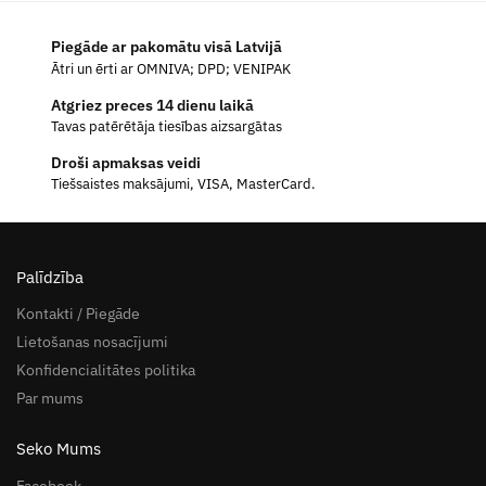
Piegāde ar pakomātu visā Latvijā
Ātri un ērti ar OMNIVA; DPD; VENIPAK
Atgriez preces 14 dienu laikā
Tavas patērētāja tiesības aizsargātas
Droši apmaksas veidi
Tiešsaistes maksājumi, VISA, MasterCard.
Palīdzība
Kontakti / Piegāde
Lietošanas nosacījumi
Konfidencialitātes politika
Par mums
Seko Mums
Facebook