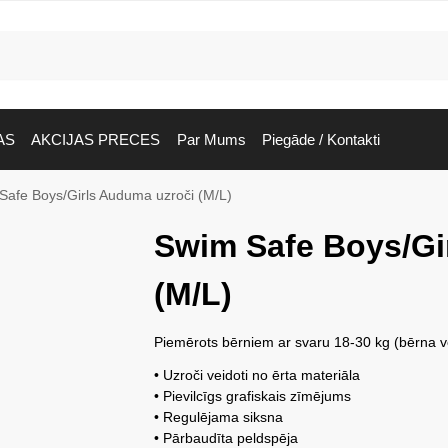
AS
AKCIJAS PRECES
Par Mums
Piegāde / Kontakti
Safe Boys/Girls Auduma uzroči (M/L)
Swim Safe Boys/Gi
(M/L)
Piemērots bērniem ar svaru 18-30 kg (bērna 
• Uzroči veidoti no ērta materiāla
• Pievilcīgs grafiskais zīmējums
• Regulējama siksna
• Pārbaudīta peldspēja