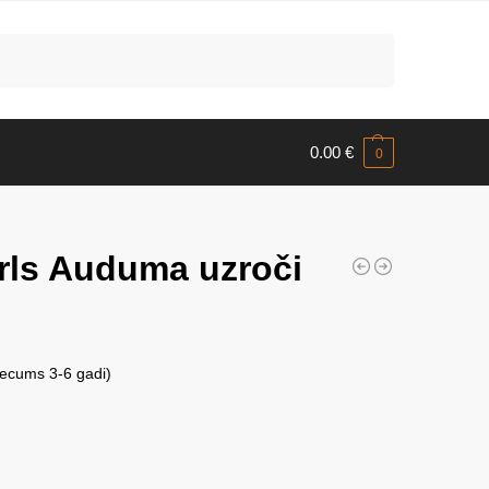
Meklēt
0.00
€
0
rls Auduma uzroči
vecums 3-6 gadi)