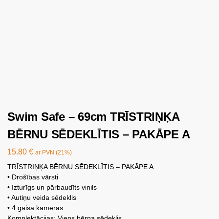
Swim Safe – 69cm TRĪSTRIŅĶA
BĒRNU SĒDEKLĪTIS – PAKĀPE A
15.80
€
ar PVN (21%)
TRĪSTRIŅĶA BĒRNU SĒDEKLĪTIS – PAKĀPE A
• Drošības vārsti
• Izturīgs un pārbaudīts vinils
• Autiņu veida sēdeklis
• 4 gaisa kameras
Komplektācijas: Viens bērna sēdeklis