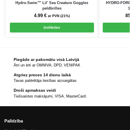
Hydro-Swim™ Lil’ Sea Creature Goggles
HYDRO-FORCE 
peldbrilles
1
4.99
€
8
ar PVN (21%)
Izvēlieties
Piegāde ar pakomātu visā Latvijā
Ātri un ērti ar OMNIVA; DPD; VENIPAK
Atgriez preces 14 dienu laikā
Tavas patērētāja tiesības aizsargātas
Droši apmaksas veidi
Tiešsaistes maksājumi, VISA, MasterCard.
Palīdzība