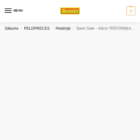
MENU
0
Sākums
PELDPRECES
Peldriņķi
Swim Safe – 69cm TRĪSTRIŅĶA BĒRNU SĒDEKLĪTIS – PAKĀPE A
/
/
/