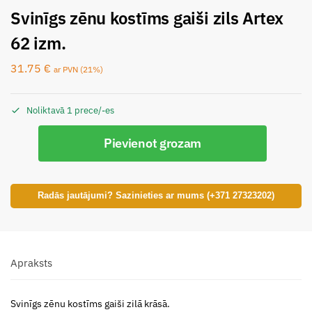
Svinīgs zēnu kostīms gaiši zils Artex
62 izm.
31.75
€
ar PVN (21%)
Noliktavā 1 prece/-es
Pievienot grozam
Radās jautājumi? Sazinieties ar mums (+371 27323202)
Apraksts
Svinīgs zēnu kostīms gaiši zilā krāsā.