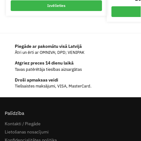
Izvēlieties
Piegāde ar pakomātu visā Latvijā
Ātri un ērti ar OMNIVA; DPD; VENIPAK
Atgriez preces 14 dienu laikā
Tavas patērētāja tiesības aizsargātas
Droši apmaksas veidi
Tiešsaistes maksājumi, VISA, MasterCard.
Palīdzība
Kontakti / Piegāde
Lietošanas nosacījumi
Konfidencialitātes politika