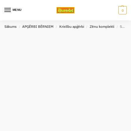
MENU
0
Sākums
APĢĒRBI BĒRNIEM
Kristību apģērbi
Zēnu komplekti
Svinīgs zēnu kostīms gaiši zils Artex 62 izm.
/
/
/
/