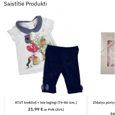
Saistītie Produkti
ATUT krekliņš + īsie legingi (74-86 izm.)
Zīdaiņu pūriņš
21.99
€
ar PVN (21%)
2