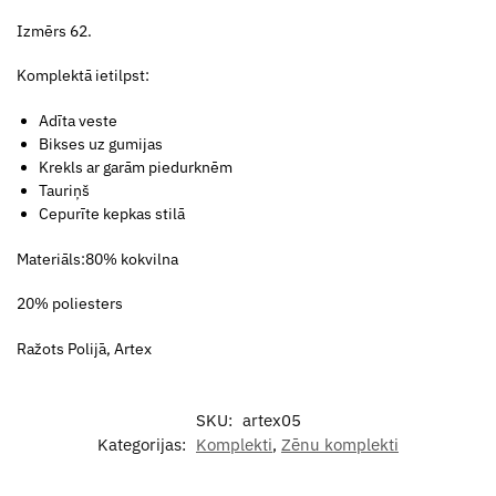
Izmērs 62.
Komplektā ietilpst:
Adīta veste
Bikses uz gumijas
Krekls ar garām piedurknēm
Tauriņš
Cepurīte kepkas stilā
Materiāls:80% kokvilna
20% poliesters
Ražots Polijā, Artex
SKU:
artex05
Kategorijas:
Komplekti
,
Zēnu komplekti