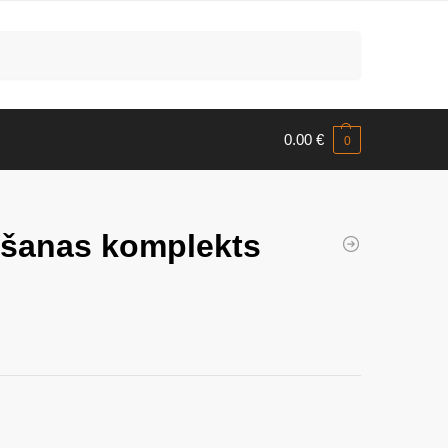
Meklēt
0.00
€
0
ošanas komplekts