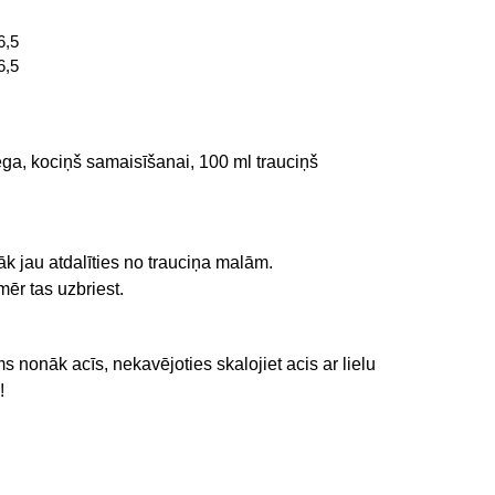
6,5
6,5
ega, kociņš samaisīšanai, 100 ml trauciņš
āk jau atdalīties no trauciņa malām.
mēr tas uzbriest.
nonāk acīs, nekavējoties skalojiet acis ar lielu
!