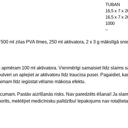
TUBAN
16,5 x 7 x 2
16,5 x 7 x 2
1000
–
 500 ml zilas PVA līmes, 250 ml aktivatora, 2 x 3 g mākslīgā sni
et apmēram 100 ml aktivatora. Vienmērīgi samaisiet līdz slaims s
lveri un aplejiet ar aktivatoru līdz trauciņa pusei. Pagaidiet, ka
laimam līdz iegūstat vēlamo mākoņa efektu.
umam. Pastāv aizrīšanās risks. Nav paredzēts ēšanai! Ja slaims 
īts, meklējiet medicīnisku palīdzību! Iepakojums nav rotaļlieta