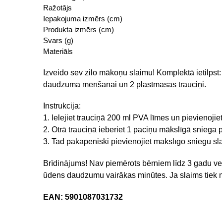
Ražotājs
Iepakojuma izmērs (cm)
Produkta izmērs (cm)
Svars (g)
Materiāls
Izveido sev zilo mākoņu slaimu! Komplektā ietilpst:
daudzuma mērīšanai un 2 plastmasas trauciņi.
Instrukcija:
1. Ielejiet trauciņā 200 ml PVA līmes un pievienoji
2. Otrā trauciņā ieberiet 1 paciņu mākslīgā sniega pu
3. Tad pakāpeniski pievienojiet mākslīgo sniegu s
Brīdinājums! Nav piemērots bērniem līdz 3 gadu vec
ūdens daudzumu vairākas minūtes. Ja slaims tiek nor
EAN: 5901087031732