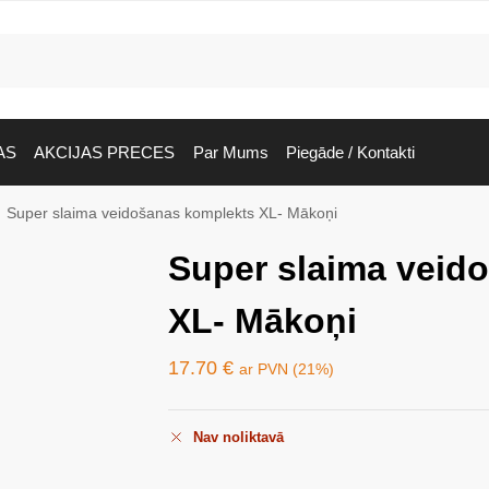
AS
AKCIJAS PRECES
Par Mums
Piegāde / Kontakti
Super slaima veidošanas komplekts XL- Mākoņi
Super slaima veid
XL- Mākoņi
17.70
€
ar PVN (21%)
Nav noliktavā