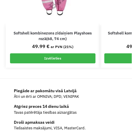
Softshell kombinezons zīdaiņiem Playshoes
Softshell ko
rozā(68, 74 cm)
49.99
€
4
ar PVN (21%)
Izvēlieties
Piegāde ar pakomātu visā Latvijā
Ātri un ērti ar OMNIVA; DPD; VENIPAK
Atgriez preces 14 dienu laikā
Tavas patērētāja tiesības aizsargātas
Droši apmaksas veidi
Tiešsaistes maksājumi, VISA, MasterCard.