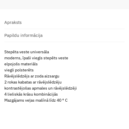
Apraksts
Papildu informācija
Stepēta veste universāla
moderns, īpaši viegls stepēts veste
elpojošs materiāls
viegli polsterēts
Rāvējslēdzējs ar zoda aizsargu
2 rokas kabatas ar rāvējslēdzēju
kontrastējošas apmales un rāvējslēdzēji
4 lieliskās krāsu kombinācijās
Mazgājams veļas mašīnā līdz 40 ° C