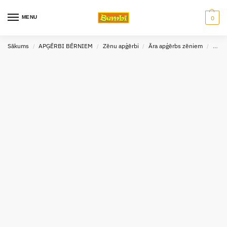
MENU
0
Sākums
APĢĒRBI BĒRNIEM
Zēnu apģērbi
Āra apģērbs zēniem
Virsj
/
/
/
/