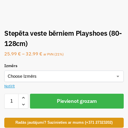
Stepēta veste bērniem Playshoes (80-
128cm)
25.99
€
–
32.99
€
ar PVN (21%)
Izmērs
Notīrīt
Pievienot grozam
Radās jautājumi? Sazinieties ar mums (+371 27323202)