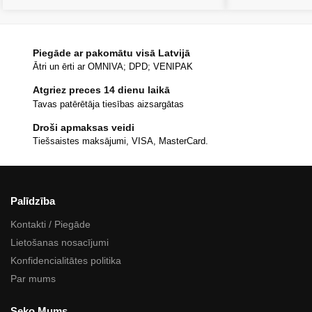
Piegāde ar pakomātu visā Latvijā
Ātri un ērti ar OMNIVA; DPD; VENIPAK
Atgriez preces 14 dienu laikā
Tavas patērētāja tiesības aizsargātas
Droši apmaksas veidi
Tiešsaistes maksājumi, VISA, MasterCard.
Palīdzība
Kontakti / Piegāde
Lietošanas nosacījumi
Konfidencialitātes politika
Par mums
Seko Mums