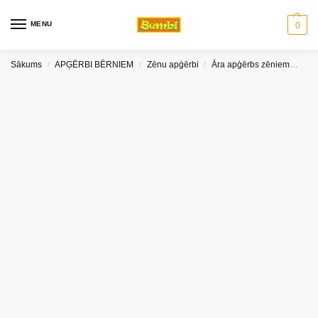
MENU
0
Sākums
APĢĒRBI BĒRNIEM
Zēnu apģērbi
Āra apģērbs zēniem
Sni
/
/
/