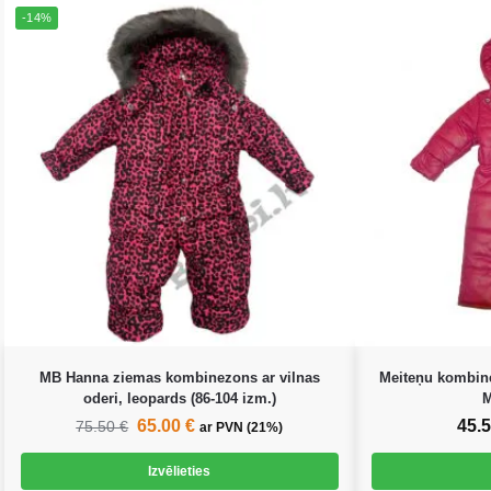
-14%
MB Hanna ziemas kombinezons ar vilnas
Meiteņu kombine
oderi, leopards (86-104 izm.)
M
65.00
€
45.
75.50
€
ar PVN (21%)
Izvēlieties