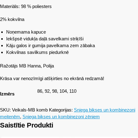
Materiāls: 98 % poliesters
2% kokvilna
Noņemama kapuce
Iekšpsē vidukļa daļā savelkami striķīši
Kāju galos ir gumija pavelkama zem zābaka
Kokvilnas savilkums piedurknē
Ražotājs MB Hanna, Polija
Krāsa var nenozīmīgi atšķirties no ekrānā redzamā!
86, 92, 98, 104, 110
Izmērs
SKU:
Veikals-MB komb
Kategorijas:
Sniega bikses un kombinezoni
meitenēm
,
Sniega bikses un kombinezoni zēniem
Saistītie Produkti