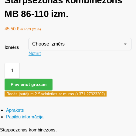
Starpsezonas kombinezons
MB 86-110 izm.
45.50
€
ar PVN (21%)
Izmērs
Notīrīt
Pievienot grozam
Radās jautājumi? Sazinieties ar mums (+371 27323202)
Apraksts
Papildu informācija
Starpsezonas kombinezons.