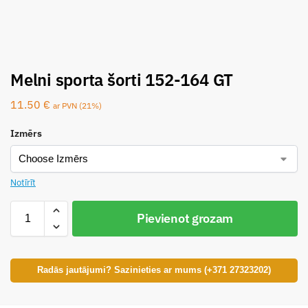
Melni sporta šorti 152-164 GT
11.50
€
ar PVN (21%)
Izmērs
Notīrīt
Pievienot grozam
Radās jautājumi? Sazinieties ar mums (+371 27323202)