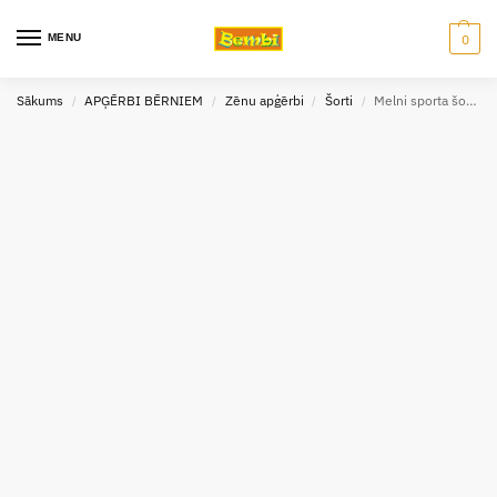
MENU
0
Sākums
APĢĒRBI BĒRNIEM
Zēnu apģērbi
Šorti
Melni sporta šorti 152-164 GT
/
/
/
/