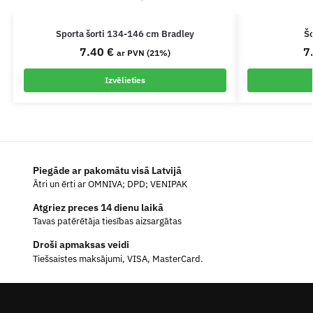
Sporta šorti 134-146 cm Bradley
Šo
7.40
€
7
ar PVN (21%)
Izvēlieties
Piegāde ar pakomātu visā Latvijā
Ātri un ērti ar OMNIVA; DPD; VENIPAK
Atgriez preces 14 dienu laikā
Tavas patērētāja tiesības aizsargātas
Droši apmaksas veidi
Tiešsaistes maksājumi, VISA, MasterCard.