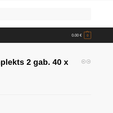
Meklēt
0.00
€
0
lekts 2 gab. 40 x