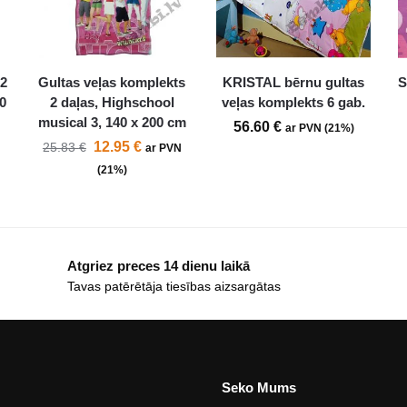
 2
Gultas veļas komplekts
KRISTAL bērnu gultas
S
0
2 daļas, Highschool
veļas komplekts 6 gab.
musical 3, 140 x 200 cm
56.60
€
ar PVN (21%)
12.95
€
25.83
€
N
ar PVN
(21%)
Atgriez preces 14 dienu laikā
Tavas patērētāja tiesības aizsargātas
Seko Mums