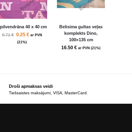
pilvendrāna 40 x 40 cm
Belisima gultas veļas
komplekts Dino,
0.25
€
0.71
€
ar PVN
100×135 cm
(21%)
16.50
€
ar PVN (21%)
Droši apmaksas veidi
Tiešsaistes maksājumi, VISA, MasterCard.