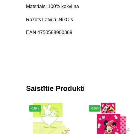
Materiāls: 100% kokvilna
Ražots Latvijā, NikOls
EAN 4750588900369
Saistītie Produkti
-16%
-19%