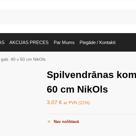
AS
AKCIJAS PRECES
Par Mums
Piegāde / Kontakti
 gab. 40 x 60 cm NikOls
Spilvendrānas komp
60 cm NikOls
3.07
€
ar PVN (21%)
Nav noliktavā