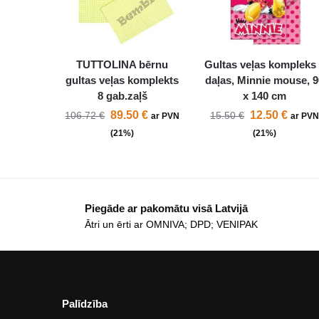
TUTTOLINA bērnu
Gultas veļas kompleks
gultas veļas komplekts
daļas, Minnie mouse, 9
8 gab.zaļš
x 140 cm
89.50
€
12.50
€
106.72
€
15.50
€
ar PVN
ar PV
(21%)
(21%)
Piegāde ar pakomātu visā Latvijā
Ātri un ērti ar OMNIVA; DPD; VENIPAK
Palīdzība