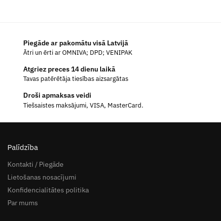
Piegāde ar pakomātu visā Latvijā
Ātri un ērti ar OMNIVA; DPD; VENIPAK
Atgriez preces 14 dienu laikā
Tavas patērētāja tiesības aizsargātas
Droši apmaksas veidi
Tiešsaistes maksājumi, VISA, MasterCard.
Palīdzība
Kontakti / Piegāde
Lietošanas nosacījumi
Konfidencialitātes politika
Par mums