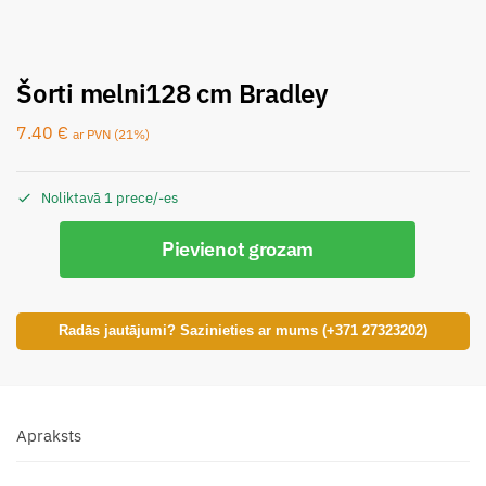
Šorti melni128 cm Bradley
7.40
€
ar PVN (21%)
Noliktavā 1 prece/-es
Pievienot grozam
Radās jautājumi? Sazinieties ar mums (+371 27323202)
Apraksts