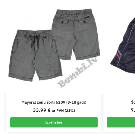
Mayoral zēnu šorti 6209 (8-18 gadi)
Šo
33.99
€
7
ar PVN (21%)
Izvēlieties