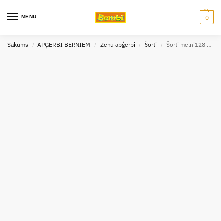
MENU
0
Sākums
APĢĒRBI BĒRNIEM
Zēnu apģērbi
Šorti
Šorti melni128 cm Bradley
/
/
/
/