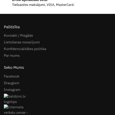
Tiešsaistes maksājumi, VISA, MasterCard.
Palīdzība
Kontakti / Piegāde
Lietošanas nosacījumi
Konfidencialitātes politika
Par mums
Seko Mums
Facebook
Draugiem
Instagram