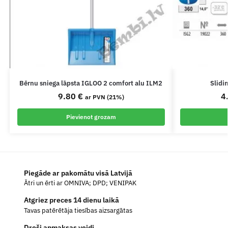
Bērnu sniega lāpsta IGLOO 2 comfort alu ILM2
Slidi
9.80
€
4
ar PVN (21%)
Pievienot grozam
Piegāde ar pakomātu visā Latvijā
Ātri un ērti ar OMNIVA; DPD; VENIPAK
Atgriez preces 14 dienu laikā
Tavas patērētāja tiesības aizsargātas
Droši apmaksas veidi