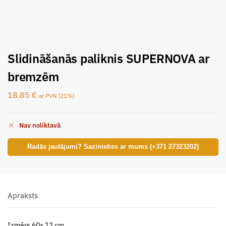
Slidināšanās paliknis SUPERNOVA ar
bremzēm
18.85
€
ar PVN (21%)
Nav noliktavā
Radās jautājumi? Sazinieties ar mums (+371 27323202)
Apraksts
Izmērs 60x 12 cm