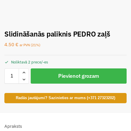
Slidināšanās paliknis PEDRO zaļš
4.50
€
ar PVN (21%)
Noliktavā 2 prece/-es
Pievienot grozam
Radās jautājumi? Sazinieties ar mums (+371 27323202)
Apraksts