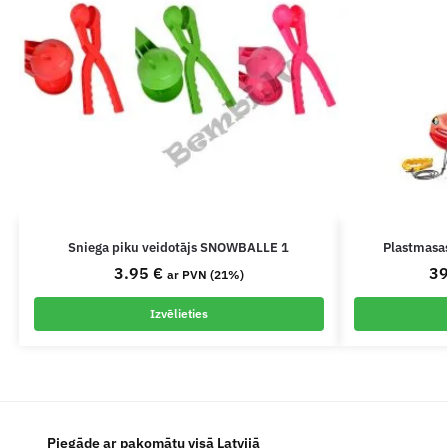
Sniega piku veidotājs SNOWBALLE 1
Plastmasas
3.95
€
3
ar PVN (21%)
Izvēlieties
Piegāde ar pakomātu visā Latvijā