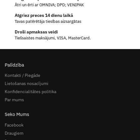
Ātri un ērti ar OMNIVA; DPD; VENIPAK
Atgriez preces 14 dienu laikā
Tavas patērētāja tiesības aizsargātas
Droši apmaksas veidi
Tiešsaistes maksājumi, VISA, MasterCard.
Palīdzība
Kontakti / Piegāde
Lietošanas nosacījumi
Konfidencialitātes politika
Par mums
Seko Mums
Facebook
Draugiem