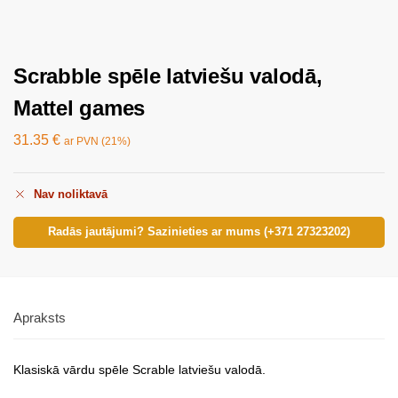
Scrabble spēle latviešu valodā,
Mattel games
31.35
€
ar PVN (21%)
Nav noliktavā
Radās jautājumi? Sazinieties ar mums (+371 27323202)
Apraksts
Klasiskā vārdu spēle Scrable latviešu valodā.