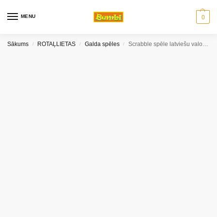
MENU
0
Sākums
ROTAĻLIETAS
Galda spēles
Scrabble spēle latviešu valodā, Mattel games
/
/
/