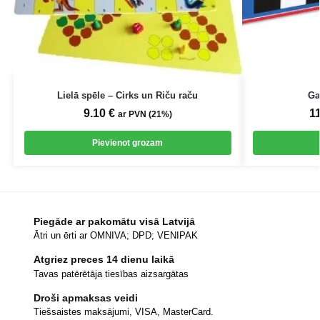
Lielā spēle – Cirks un Riču raču
Ga
9.10
€
1
ar PVN (21%)
Pievienot grozam
Piegāde ar pakomātu visā Latvijā
Ātri un ērti ar OMNIVA; DPD; VENIPAK
Atgriez preces 14 dienu laikā
Tavas patērētāja tiesības aizsargātas
Droši apmaksas veidi
Tiešsaistes maksājumi, VISA, MasterCard.