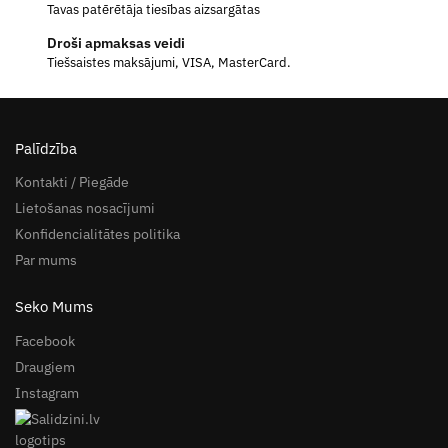
Tavas patērētāja tiesības aizsargātas
Droši apmaksas veidi
Tiešsaistes maksājumi, VISA, MasterCard.
Palīdzība
Kontakti / Piegāde
Lietošanas nosacījumi
Konfidencialitātes politika
Par mums
Seko Mums
Facebook
Draugiem
Instagram