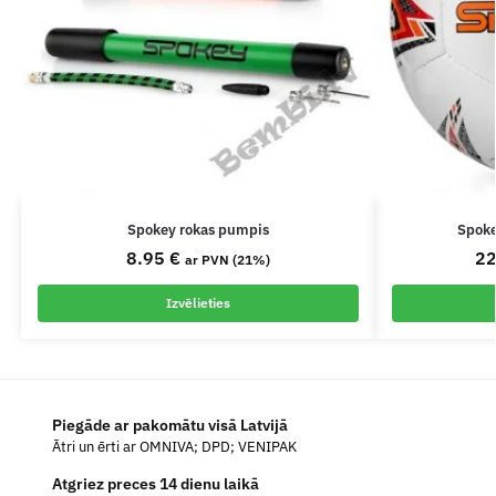
Spokey rokas pumpis
Spoke
8.95
€
2
ar PVN (21%)
Izvēlieties
Piegāde ar pakomātu visā Latvijā
Ātri un ērti ar OMNIVA; DPD; VENIPAK
Atgriez preces 14 dienu laikā