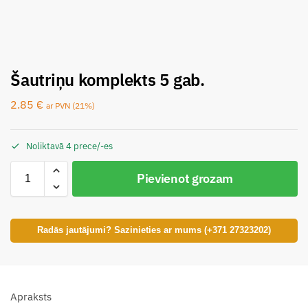
Šautriņu komplekts 5 gab.
2.85
€
ar PVN (21%)
Noliktavā 4 prece/-es
Pievienot grozam
Radās jautājumi? Sazinieties ar mums (+371 27323202)
Apraksts