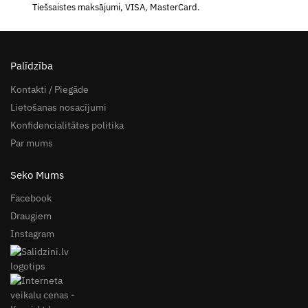
Tiešsaistes maksājumi, VISA, MasterCard.
Palīdzība
Kontakti / Piegāde
Lietošanas nosacījumi
Konfidencialitātes politika
Par mums
Seko Mums
Facebook
Draugiem
Instagram