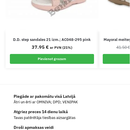
D.D. step sandales 21 izm.; AC048-295 pink
Mayoral meite
37.95
€
41.50
ar PVN (21%)
Pievienot grozam
Piegāde ar pakomātu visā Latvijā
Ātri un ērti ar OMNIVA; DPD; VENIPAK
Atgriez preces 14 dienu laikā
Tavas patērētāja tiesības aizsargātas
Droši apmaksas veidi