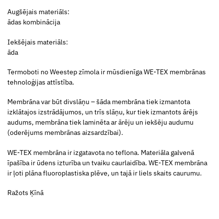
Augšējais materiāls:
ādas kombinācija
Iekšējais materiāls:
āda
Termoboti no Weestep zīmola ir mūsdienīga WE-TEX membrānas
tehnoloģijas attīstība.
Membrāna var būt divslāņu – šāda membrāna tiek izmantota
izklātajos izstrādājumos, un trīs slāņu, kur tiek izmantots ārējs
audums, membrāna tiek laminēta ar ārēju un iekšēju audumu
(oderējums membrānas aizsardzībai).
WE-TEX membrāna ir izgatavota no teflona. Materiāla galvenā
īpašība ir ūdens izturība un tvaiku caurlaidība. WE-TEX membrāna
ir ļoti plāna fluoroplastiska plēve, un tajā ir liels skaits caurumu.
Ražots Ķīnā