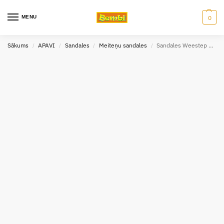
MENU
0
Sākums
APAVI
Sandales
Meiteņu sandales
Sandales Weestep R539951035
/
/
/
/