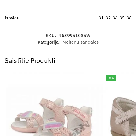
Izmērs
31, 32, 34, 35, 36
SKU:
R539951035W
Kategorija:
Meiteņu sandales
Saistītie Produkti
-5%