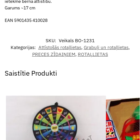
ietekmē bērna attīstību.
Garums ~17 cm
EAN 5901435 410028
SKU:
Veikals BO-1231
Kategorijas:
Attīstošās rotaļlietas
,
Grabuļi un rotaļlietas
,
PRECES ZĪDAIŅIEM
,
ROTAĻLIETAS
Saistītie Produkti