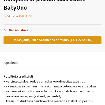
BabyOno
6.50
€
ar PVN (21%)
Nav noliktavā
Radās jautājumi? Sazinieties ar mums (+371 27323202)
Apraksts
Rotaļlieta ar pīkstuli
– veicina dzirdes, redzes un roku koordinācijas attīstību
– skaņa izraisa bērnam interesi un māca cēloņu-seku attiecības.
– veicina sīkās motorikas attīstību, kā arī palīdz apmācīt bērnu
manuālām iemaņām (satvert, pārvietot)
– krāsu un struktūru daudzveidība māca tos atšķirt un pozitīvi