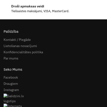
Droši apmaksas veidi
Tiešsaistes maksājumi, VISA, MasterCard.
Palīdzība
Kontakti / Piegāde
Lietošanas nosacījumi
Konfidencialitātes politika
Par mums
Seko Mums
Facebook
Draugiem
Instagram