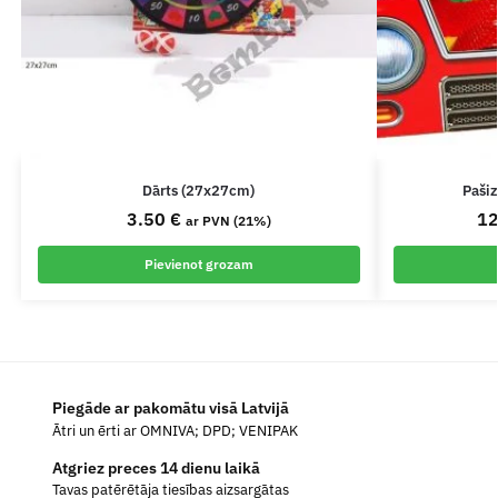
Dārts (27x27cm)
Pašiz
3.50
€
1
ar PVN (21%)
Pievienot grozam
Piegāde ar pakomātu visā Latvijā
Ātri un ērti ar OMNIVA; DPD; VENIPAK
Atgriez preces 14 dienu laikā
Tavas patērētāja tiesības aizsargātas