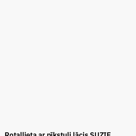
Rotaļlieta ar pīkstuli lācis SUZIE