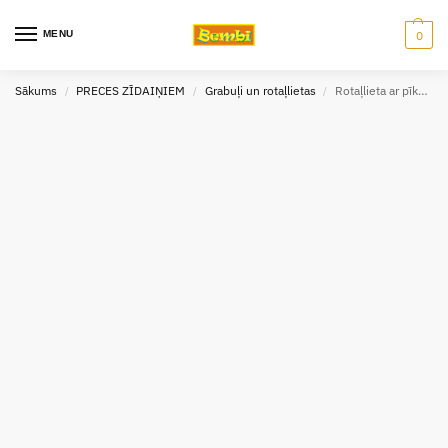
MENU
0
Sākums
PRECES ZĪDAIŅIEM
Grabuļi un rotaļlietas
Rotaļlieta ar pīkstuli lācis SUZIE BabyOno
/
/
/