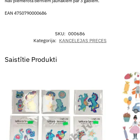
Nav piemērota bērniem jaunākiem par 3 gadiem.
EAN 4750790000686
SKU:
000686
Kategorija:
KANCELEJAS PRECES
Saistītie Produkti