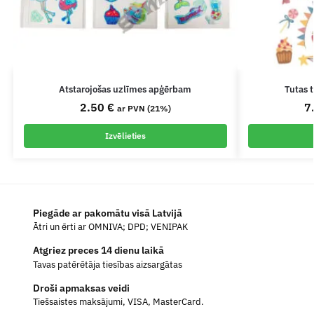
Atstarojošas uzlīmes apģērbam
Tutas 
2.50
€
7
ar PVN (21%)
Izvēlieties
Piegāde ar pakomātu visā Latvijā
Ātri un ērti ar OMNIVA; DPD; VENIPAK
Atgriez preces 14 dienu laikā
Tavas patērētāja tiesības aizsargātas
Droši apmaksas veidi
Tiešsaistes maksājumi, VISA, MasterCard.