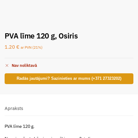
PVA līme 120 g, Osiris
1.20
€
ar PVN (21%)
Nav noliktavā
Radās jautājumi? Sazinieties ar mums (+371 27323202)
Apraksts
PVA līme 120 g.