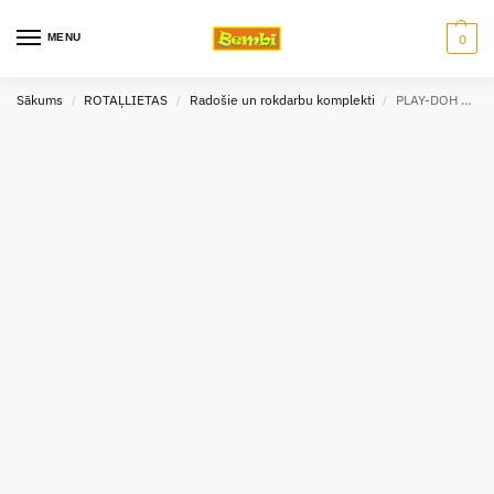
MENU
0
Sākums
ROTAĻLIETAS
Radošie un rokdarbu komplekti
PLAY-DOH Zobārsts plastilīna komplekts
/
/
/