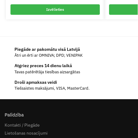
Izvēlieties
Piegāde ar pakomātu visā Latvijā
Ātri un ērti ar OMNIVA; DPD; VENIPAK
Atgriez preces 14 dienu laikā
Tavas patērētāja tiesības aizsargātas
Droši apmaksas veidi
Tiešsaistes maksājumi, VISA, MasterCard.
Palīdzība
Kontakti / Piegāde
Lietošanas nosacījumi