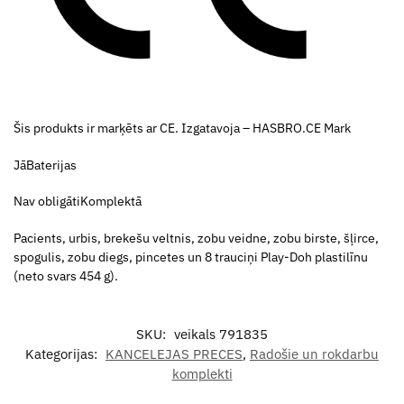
Šis produkts ir marķēts ar CE. Izgatavoja – HASBRO.CE Mark
JāBaterijas
Nav obligātiKomplektā
Pacients, urbis, brekešu veltnis, zobu veidne, zobu birste, šļirce,
spogulis, zobu diegs, pincetes un 8 trauciņi Play-Doh plastilīnu
(neto svars 454 g).
SKU:
veikals 791835
Kategorijas:
KANCELEJAS PRECES
,
Radošie un rokdarbu
komplekti