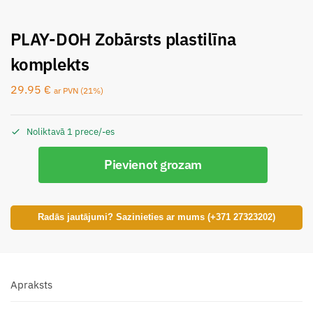
PLAY-DOH Zobārsts plastilīna
komplekts
29.95
€
ar PVN (21%)
Noliktavā 1 prece/-es
Pievienot grozam
Radās jautājumi? Sazinieties ar mums (+371 27323202)
Apraksts