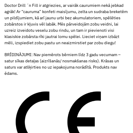
Doctor Drill ´n Fill ir atgriezies, ar vairāk caurumiem nekā jebkad
agrāk! Ar “cauruma” konfeti maisījumu, zelta un sudraba breketēm
un pildījumiem, kā arī jaunu urbi bez akumulatoriem, spēlēties
zobārstos ir kļuvis vēl labāk. Mēs pārveidojām zobu veidni, lai
uzreiz izveidotu veselu zobu rindu, un tam ir pievienoti visi
klasiskie zobārsta rīki jautrai lomu spēlei. Lieciet viņam izbāzt
mēli, izspiediet zobu pastu un neaizmirstiet par zobu diegu!
BRĪDINĀJUMI: Nav piemērots bērniem līdz 3 gadu vecumam –
satur sīkas detaļas (aizrīšanās/ nosmakšanas risks). Krāsas un
saturs var atšķirties no uz iepakojuma norādītā. Produkts nav
ēdams.