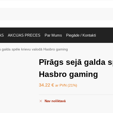
AS
AKCIJAS PRECES
Par Mums
Piegāde / Kontakti
ā galda spēle krievu valodā Hasbro gaming
Pīrāgs sejā galda s
Hasbro gaming
34.22
€
ar PVN (21%)
Nav noliktavā