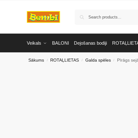
Veikals
BALONI
Dejošanas bodiji
ROTAĻLIET
Sākums
ROTAĻLIETAS
Galda spēles
Pīrāgs sej
/
/
/