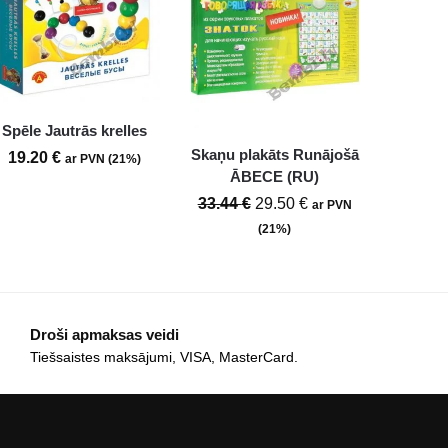
Spēle Jautrās krelles
Skaņu plakāts Runājošā
19.20
€
ar PVN (21%)
ĀBECE (RU)
33.44
€
29.50
€
ar PVN
(21%)
Droši apmaksas veidi
Tiešsaistes maksājumi, VISA, MasterCard.