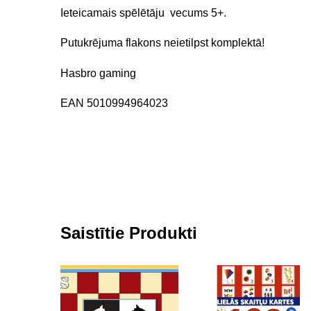
Ieteicamais spēlētāju vecums 5+.
Putukrējuma flakons neietilpst komplektā!
Hasbro gaming
EAN 5010994964023
Saistītie Produkti