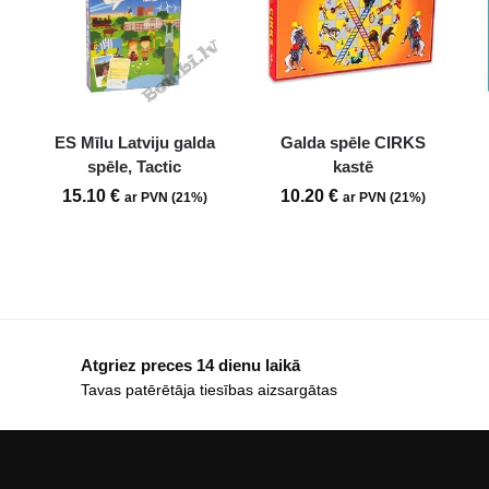
ES Mīlu Latviju galda
Galda spēle CIRKS
spēle, Tactic
kastē
15.10
€
10.20
€
ar PVN (21%)
ar PVN (21%)
Atgriez preces 14 dienu laikā
Tavas patērētāja tiesības aizsargātas