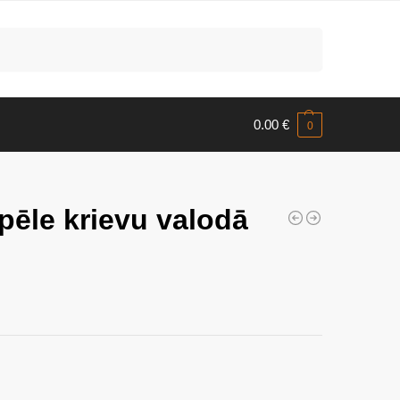
Meklēt
0.00
€
0
pēle krievu valodā