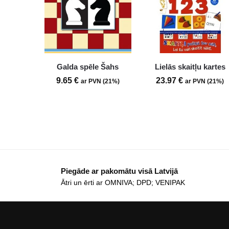
Galda spēle Šahs
Lielās skaitļu kartes
9.65
€
23.97
€
ar PVN (21%)
ar PVN (21%)
Piegāde ar pakomātu visā Latvijā
Ātri un ērti ar OMNIVA; DPD; VENIPAK