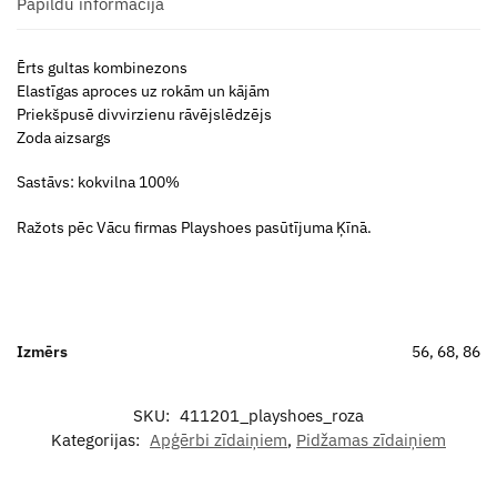
Papildu informācija
Ērts gultas kombinezons
Elastīgas aproces uz rokām un kājām
Priekšpusē divvirzienu rāvējslēdzējs
Zoda aizsargs
Sastāvs: kokvilna 100%
Ražots pēc Vācu firmas Playshoes pasūtījuma Ķīnā.
Izmērs
56, 68, 86
SKU:
411201_playshoes_roza
Kategorijas:
Apģērbi zīdaiņiem
,
Pidžamas zīdaiņiem