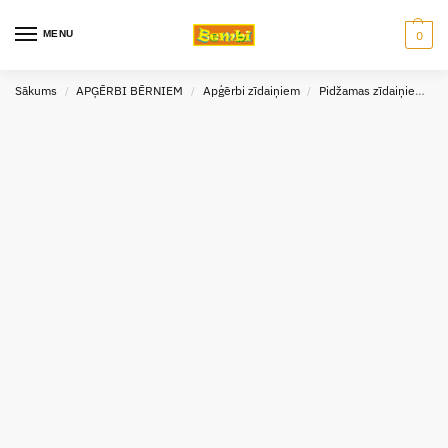
MENU
0
Sākums
APĢĒRBI BĒRNIEM
Apģērbi zīdaiņiem
Pidžamas zīdaiņiem
/
/
/