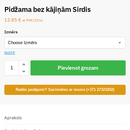
Pidžama bez kājiņām Sirdis
12.85
€
ar PVN (21%)
Izmērs
Notīrīt
Pievienot grozam
Radās jautājumi? Sazinieties ar mums (+371 27323202)
Apraksts