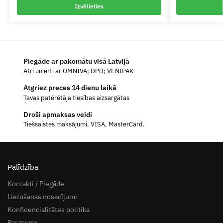
Izvēlieties
Piegāde ar pakomātu visā Latvijā
Ātri un ērti ar OMNIVA; DPD; VENIPAK
Atgriez preces 14 dienu laikā
Tavas patērētāja tiesības aizsargātas
Droši apmaksas veidi
Tiešsaistes maksājumi, VISA, MasterCard.
Palīdzība
Kontakti / Piegāde
Lietošanas nosacījumi
Konfidencialitātes politika
Par mums