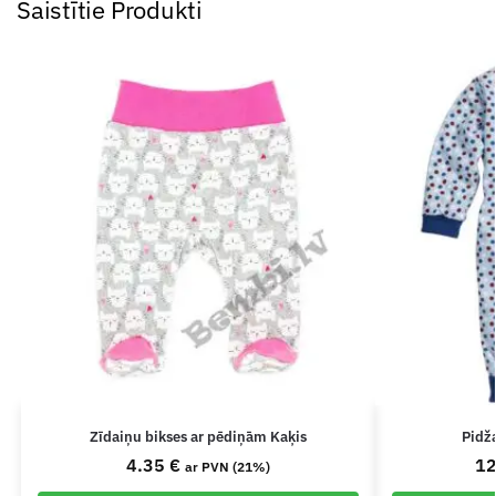
Saistītie Produkti
Zīdaiņu bikses ar pēdiņām Kaķis
Pidž
4.35
€
1
ar PVN (21%)