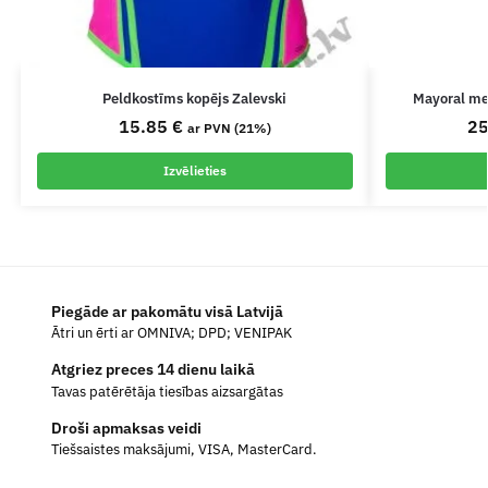
Peldkostīms kopējs Zalevski
Mayoral me
15.85
€
2
ar PVN (21%)
Izvēlieties
Piegāde ar pakomātu visā Latvijā
Ātri un ērti ar OMNIVA; DPD; VENIPAK
Atgriez preces 14 dienu laikā
Tavas patērētāja tiesības aizsargātas
Droši apmaksas veidi
Tiešsaistes maksājumi, VISA, MasterCard.