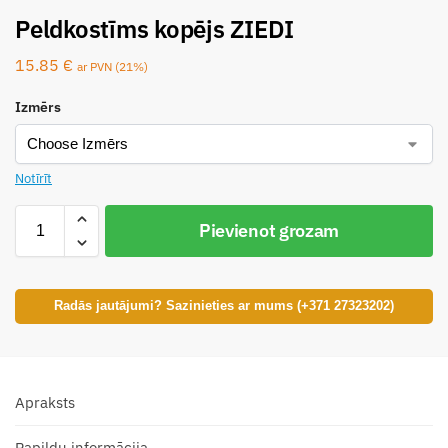
Peldkostīms kopējs ZIEDI
15.85
€
ar PVN (21%)
Izmērs
Notīrīt
Pievienot grozam
Radās jautājumi? Sazinieties ar mums (+371 27323202)
Apraksts
Papildu informācija