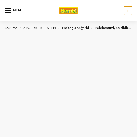
MENU
0
Sākums
APĢĒRBI BĒRNIEM
Meiteņu apģērbi
Peldkostīmi/peldbikses
/
/
/