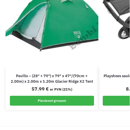
Pavillo – (28″ + 79″) x 79″ x 47″/(70cm +
Playshoes saul
2.00m) x 2.00m x 1.20m Glacier Ridge X2 Tent
57.99
€
8
ar PVN (21%)
Pievienot grozam