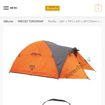
MENU
0
Sākums
PRECES TŪRISMAM
Pavillo – (28″ + 79″) x 65″ x 45″/(70cm + 2.00m) x 1.65m x 1.15m Navajo X2 Tent
/
/