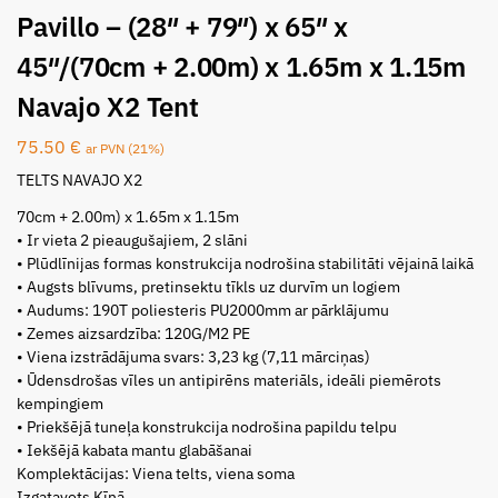
Pavillo – (28″ + 79″) x 65″ x
45″/(70cm + 2.00m) x 1.65m x 1.15m
Navajo X2 Tent
75.50
€
ar PVN (21%)
TELTS NAVAJO X2
70cm + 2.00m) x 1.65m x 1.15m
• Ir vieta 2 pieaugušajiem, 2 slāni
• Plūdlīnijas formas konstrukcija nodrošina stabilitāti vējainā laikā
• Augsts blīvums, pretinsektu tīkls uz durvīm un logiem
• Audums: 190T poliesteris PU2000mm ar pārklājumu
• Zemes aizsardzība: 120G/M2 PE
• Viena izstrādājuma svars: 3,23 kg (7,11 mārciņas)
• Ūdensdrošas vīles un antipirēns materiāls, ideāli piemērots
kempingiem
• Priekšējā tuneļa konstrukcija nodrošina papildu telpu
• Iekšējā kabata mantu glabāšanai
Komplektācijas: Viena telts, viena soma
Izgatavots Ķīnā