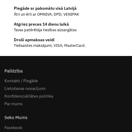
Piegāde ar pakomātu visā Latvijā
Ātri un ērti ar OMNIVA; DPD; VENIPAK
Atgriez preces 14 dienu laikā
Tavas patērētāja tiesības aizsargātas
Droši apmaksas veidi
Tiešsaistes maksājumi, VISA, MasterCard.
Palīdzība
Kontakti / Piegāde
Lietošanas nosacījumi
Konfidencialitātes politika
Par mums
Seko Mums
Facebook