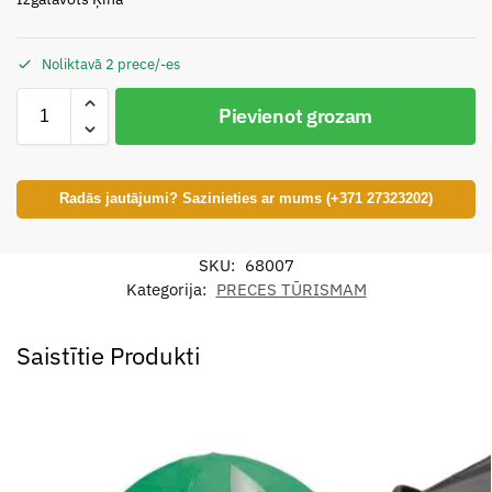
Noliktavā 2 prece/-es
Pievienot grozam
Radās jautājumi? Sazinieties ar mums (+371 27323202)
SKU:
68007
Kategorija:
PRECES TŪRISMAM
Saistītie Produkti