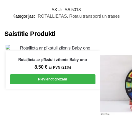
SKU:
SA 5013
Kategorijas:
ROTAĻLIETAS
,
Rotaļu transporti un trases
Saistītie Produkti
Rotaļlieta ar pīkstuli zilonis Baby ono
8.50
€
ar PVN (21%)
Pievienot grozam