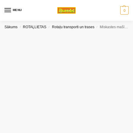
MENU
0
Sākums
ROTAĻLIETAS
Rotaļu transporti un trases
Miskastes mašīna
/
/
/