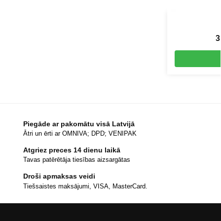
3
Piegāde ar pakomātu visā Latvijā
Ātri un ērti ar OMNIVA; DPD; VENIPAK
Atgriez preces 14 dienu laikā
Tavas patērētāja tiesības aizsargātas
Droši apmaksas veidi
Tiešsaistes maksājumi, VISA, MasterCard.