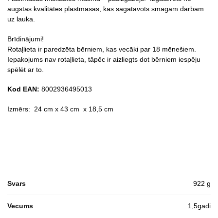
augstas kvalitātes plastmasas, kas sagatavots smagam darbam
uz lauka.
Brīdinājumi!
Rotaļlieta ir paredzēta bērniem, kas vecāki par 18 mēnešiem.
Iepakojums nav rotaļlieta, tāpēc ir aizliegts dot bērniem iespēju
spēlēt ar to.
Kod EAN:
8002936495013
Izmērs: 24 cm x 43 cm x 18,5 cm
Svars
922 g
Vecums
1,5gadi