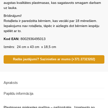
augstas kvalitātes plastmasas, kas sagatavots smagam darbam
uz lauka.
Brīdinājumi!
Rotaļlieta ir paredzēta bērniem, kas vecāki par 18 mēnešiem.
Iepakojums nav rotaļlieta, tāpēc ir aizliegts dot bērniem iespēju
spēlēt ar to.
Kod EAN:
8002936495013
Izmērs: 24 cm x 43 cm x 18,5 cm
Radās jautājumi? Sazinieties ar mums (+371 27323202)
Apraksts
Papildu informācija
Plastmasas miskastes mašīna – pašizgāzējs. Izgatavots no