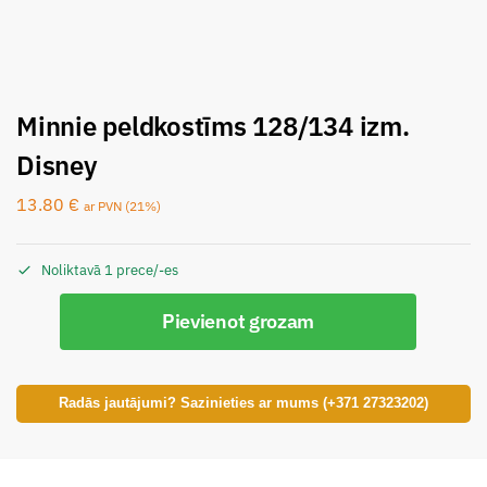
Minnie peldkostīms 128/134 izm.
Disney
13.80
€
ar PVN (21%)
Noliktavā 1 prece/-es
Pievienot grozam
Radās jautājumi? Sazinieties ar mums (+371 27323202)