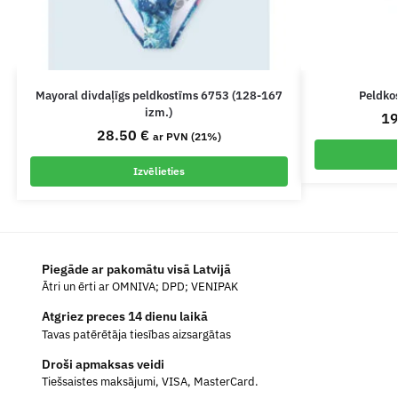
Mayoral divdaļīgs peldkostīms 6753 (128-167
Peldko
izm.)
1
28.50
€
ar PVN (21%)
Izvēlieties
Piegāde ar pakomātu visā Latvijā
Ātri un ērti ar OMNIVA; DPD; VENIPAK
Atgriez preces 14 dienu laikā
Tavas patērētāja tiesības aizsargātas
Droši apmaksas veidi
Tiešsaistes maksājumi, VISA, MasterCard.