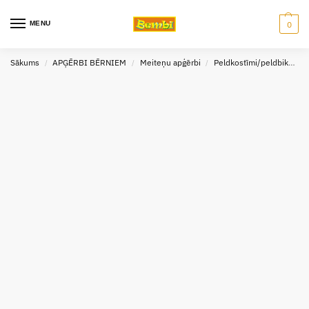
MENU
0
Sākums
APĢĒRBI BĒRNIEM
Meiteņu apģērbi
Peldkostīmi/peldbikses
/
/
/