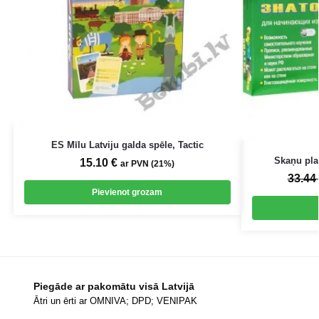
ES Mīlu Latviju galda spēle, Tactic
Skaņu pla
15.10
€
ar PVN (21%)
33.44
Pievienot grozam
Piegāde ar pakomātu visā Latvijā
Ātri un ērti ar OMNIVA; DPD; VENIPAK