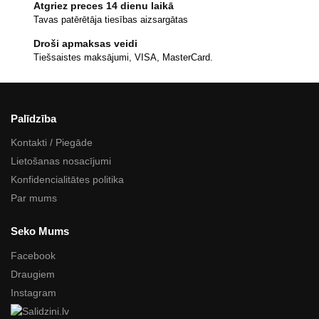
Atgriez preces 14 dienu laikā
Tavas patērētāja tiesības aizsargātas
Droši apmaksas veidi
Tiešsaistes maksājumi, VISA, MasterCard.
Palīdzība
Kontakti / Piegāde
Lietošanas nosacījumi
Konfidencialitātes politika
Par mums
Seko Mums
Facebook
Draugiem
Instagram