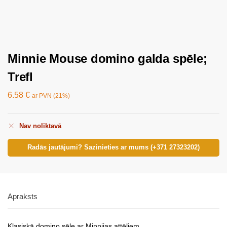
Minnie Mouse domino galda spēle;
Trefl
6.58
€
ar PVN (21%)
Nav noliktavā
Radās jautājumi? Sazinieties ar mums (+371 27323202)
Apraksts
Klasiskā domino sēle ar Minnijas attēliem.