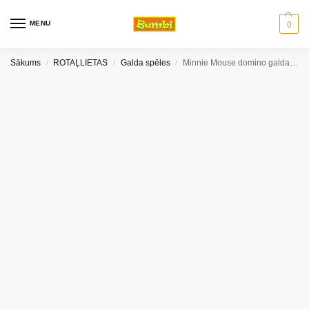
MENU
0
Sākums
ROTAĻLIETAS
Galda spēles
Minnie Mouse domino galda spēle; Trefl
/
/
/