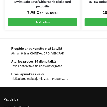
Swim Safe Boys/Girls Fabric Kickboard
INTEX Dubult
pelddēlis
7.95
€
2
ar PVN (21%)
Izvēlieties
Piegāde ar pakomātu visā Latvijā
Ātri un ērti ar OMNIVA; DPD; VENIPAK
Atgriez preces 14 dienu laikā
Tavas patērētāja tiesības aizsargātas
Droši apmaksas veidi
Tiešsaistes maksājumi, VISA, MasterCard.
Palīdzība