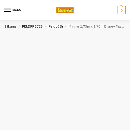
MENU
0
Sākums
PELDPRECES
Peldpūšļi
Minnie 1.73m x 1.70m Disney Fashion Flamingo
/
/
/