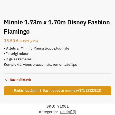
Minnie 1.73m x 1.70m Disney Fashion
Flamingo
35.50
€
ar PVN (21%)
• Attēls ar Minniju Mausu tropu pludmalē
• Izturīgi rokturi
• 3 gaisa kameras
Komplektā: viens braucamais, remonta ielāps
Nav noliktavā
Radās jautājumi? Sazinieties ar mums (+371 27323202)
SKU:
91081
Kategorija:
Peldpūšļi