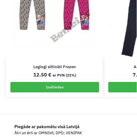
Legingi siltināti Frozen
A
12.50
€
7
ar PVN (21%)
Izvēlieties
Piegāde ar pakomātu visā Latvijā
Ātri un ērti ar OMNIVA; DPD; VENIPAK