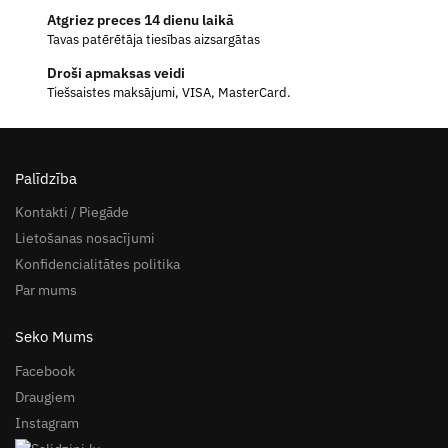
Atgriez preces 14 dienu laikā
Tavas patērētāja tiesības aizsargātas
Droši apmaksas veidi
Tiešsaistes maksājumi, VISA, MasterCard.
Palīdzība
Kontakti / Piegāde
Lietošanas nosacījumi
Konfidencialitātes politika
Par mums
Seko Mums
Facebook
Draugiem
Instagram