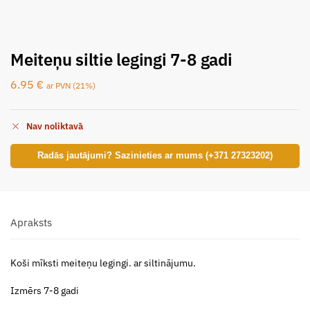
Meiteņu siltie legingi 7-8 gadi
6.95
€
ar PVN (21%)
Nav noliktavā
Radās jautājumi? Sazinieties ar mums (+371 27323202)
Apraksts
Koši mīksti meiteņu legingi. ar siltinājumu.
Izmērs 7-8 gadi