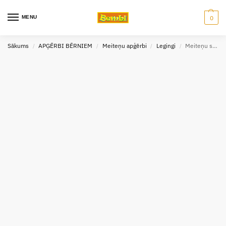
MENU
0
Sākums
APĢĒRBI BĒRNIEM
Meiteņu apģērbi
Legingi
Meiteņu siltie legingi 7-8 gadi
/
/
/
/